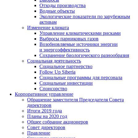
Отходы производства
Водные объекты
Экологические показатели по зарубежным
активам
Изменение климата
Управление климатическими рисками
Выбросы парниковых газов
Возобновляемые источники энергии
и энергоэффективность
Сохранение биологического разнообразия
Социальная деятельность
Социальное партнерство
Follow Up Siberia
Социальные программы для персонала
Социальные инвестиции
Спонсорство
Корпоративное управление
Обращение заместителя Председателя Совета
директоров
Итоги 2019 года
Планы на 2020 год
Общее собрание акционеров
Совет директоров
Правление