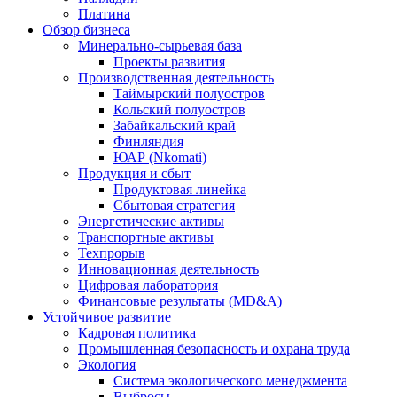
Платина
Обзор бизнеса
Минерально-сырьевая база
Проекты развития
Производственная деятельность
Таймырский полуостров
Кольский полуостров
Забайкальский край
Финляндия
ЮАР (Nkomati)
Продукция и сбыт
Продуктовая линейка
Сбытовая стратегия
Энергетические активы
Транспортные активы
Техпрорыв
Инновационная деятельность
Цифровая лаборатория
Финансовые результаты (MD&A)
Устойчивое развитие
Кадровая политика
Промышленная безопасность и охрана труда
Экология
Система экологического менеджмента
Выбросы