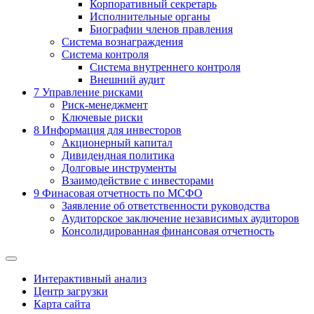
Корпоративный секретарь
Исполнительные органы
Биографии членов правления
Система вознаграждения
Система контроля
Система внутреннего контроля
Внешний аудит
7
Управление рисками
Риск-менеджмент
Ключевые риски
8
Информация для инвесторов
Акционерный капитал
Дивидендная политика
Долговые инструменты
Взаимодействие с инвеcторами
9
Финасовая отчетность по МСФО
Заявление об ответственности руководства
Аудиторское заключение независимых аудиторов
Консолидированная финансовая отчетность
Интерактивный анализ
Центр загрузки
Карта сайта