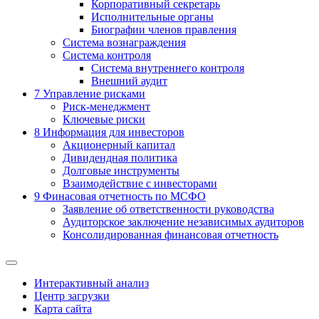
Корпоративный секретарь
Исполнительные органы
Биографии членов правления
Система вознаграждения
Система контроля
Система внутреннего контроля
Внешний аудит
7
Управление рисками
Риск-менеджмент
Ключевые риски
8
Информация для инвесторов
Акционерный капитал
Дивидендная политика
Долговые инструменты
Взаимодействие с инвеcторами
9
Финасовая отчетность по МСФО
Заявление об ответственности руководства
Аудиторское заключение независимых аудиторов
Консолидированная финансовая отчетность
Интерактивный анализ
Центр загрузки
Карта сайта