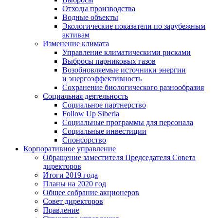
Отходы производства
Водные объекты
Экологические показатели по зарубежным
активам
Изменение климата
Управление климатическими рисками
Выбросы парниковых газов
Возобновляемые источники энергии
и энергоэффективность
Сохранение биологического разнообразия
Социальная деятельность
Социальное партнерство
Follow Up Siberia
Социальные программы для персонала
Социальные инвестиции
Спонсорство
Корпоративное управление
Обращение заместителя Председателя Совета
директоров
Итоги 2019 года
Планы на 2020 год
Общее собрание акционеров
Совет директоров
Правление