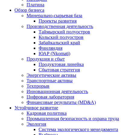
Платина
Обзор бизнеса
Минерально-сырьевая база
Проекты развития
Производственная деятельность
Таймырский полуостров
Кольский полуостров
Забайкальский край
Финляндия
ЮАР (Nkomati)
Продукция и сбыт
Продуктовая линейка
Сбытовая стратегия
Энергетические активы
Транспортные активы
Техпрорыв
Инновационная деятельность
Цифровая лаборатория
Финансовые результаты (MD&A)
Устойчивое развитие
Кадровая политика
Промышленная безопасность и охрана труда
Экология
Система экологического менеджмента
Выбросы