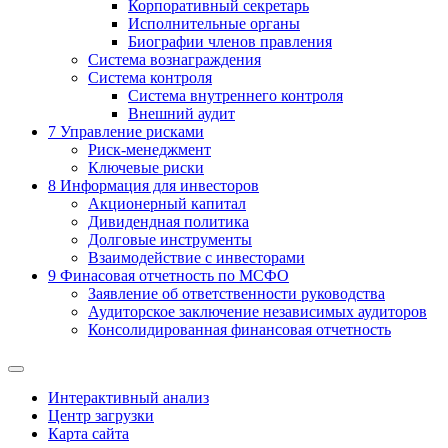
Корпоративный секретарь
Исполнительные органы
Биографии членов правления
Система вознаграждения
Система контроля
Система внутреннего контроля
Внешний аудит
7
Управление рисками
Риск-менеджмент
Ключевые риски
8
Информация для инвесторов
Акционерный капитал
Дивидендная политика
Долговые инструменты
Взаимодействие с инвеcторами
9
Финасовая отчетность по МСФО
Заявление об ответственности руководства
Аудиторское заключение независимых аудиторов
Консолидированная финансовая отчетность
Интерактивный анализ
Центр загрузки
Карта сайта