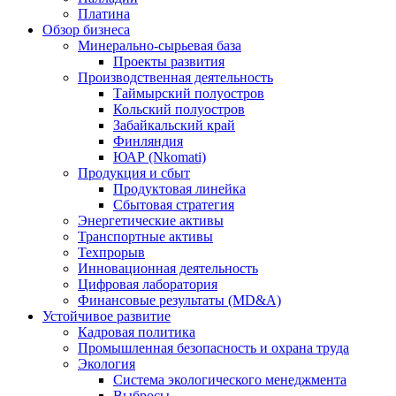
Платина
Обзор бизнеса
Минерально-сырьевая база
Проекты развития
Производственная деятельность
Таймырский полуостров
Кольский полуостров
Забайкальский край
Финляндия
ЮАР (Nkomati)
Продукция и сбыт
Продуктовая линейка
Сбытовая стратегия
Энергетические активы
Транспортные активы
Техпрорыв
Инновационная деятельность
Цифровая лаборатория
Финансовые результаты (MD&A)
Устойчивое развитие
Кадровая политика
Промышленная безопасность и охрана труда
Экология
Система экологического менеджмента
Выбросы