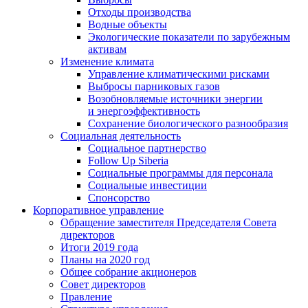
Отходы производства
Водные объекты
Экологические показатели по зарубежным
активам
Изменение климата
Управление климатическими рисками
Выбросы парниковых газов
Возобновляемые источники энергии
и энергоэффективность
Сохранение биологического разнообразия
Социальная деятельность
Социальное партнерство
Follow Up Siberia
Социальные программы для персонала
Социальные инвестиции
Спонсорство
Корпоративное управление
Обращение заместителя Председателя Совета
директоров
Итоги 2019 года
Планы на 2020 год
Общее собрание акционеров
Совет директоров
Правление