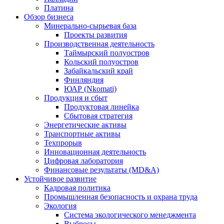
Платина
Обзор бизнеса
Минерально-сырьевая база
Проекты развития
Производственная деятельность
Таймырский полуостров
Кольский полуостров
Забайкальский край
Финляндия
ЮАР (Nkomati)
Продукция и сбыт
Продуктовая линейка
Сбытовая стратегия
Энергетические активы
Транспортные активы
Техпрорыв
Инновационная деятельность
Цифровая лаборатория
Финансовые результаты (MD&A)
Устойчивое развитие
Кадровая политика
Промышленная безопасность и охрана труда
Экология
Система экологического менеджмента
Выбросы