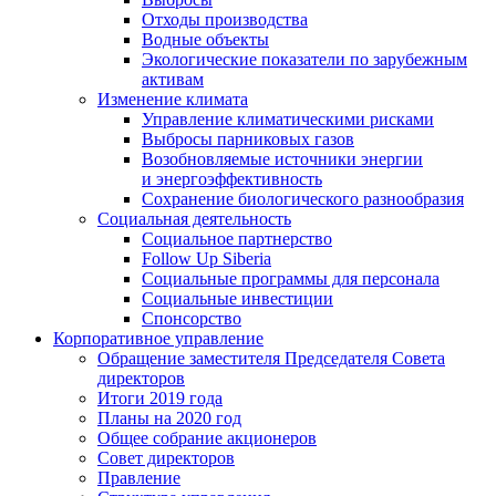
Отходы производства
Водные объекты
Экологические показатели по зарубежным
активам
Изменение климата
Управление климатическими рисками
Выбросы парниковых газов
Возобновляемые источники энергии
и энергоэффективность
Сохранение биологического разнообразия
Социальная деятельность
Социальное партнерство
Follow Up Siberia
Социальные программы для персонала
Социальные инвестиции
Спонсорство
Корпоративное управление
Обращение заместителя Председателя Совета
директоров
Итоги 2019 года
Планы на 2020 год
Общее собрание акционеров
Совет директоров
Правление