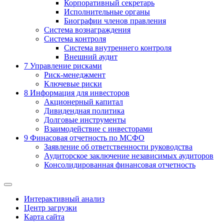
Корпоративный секретарь
Исполнительные органы
Биографии членов правления
Система вознаграждения
Система контроля
Система внутреннего контроля
Внешний аудит
7
Управление рисками
Риск-менеджмент
Ключевые риски
8
Информация для инвесторов
Акционерный капитал
Дивидендная политика
Долговые инструменты
Взаимодействие с инвеcторами
9
Финасовая отчетность по МСФО
Заявление об ответственности руководства
Аудиторское заключение независимых аудиторов
Консолидированная финансовая отчетность
Интерактивный анализ
Центр загрузки
Карта сайта