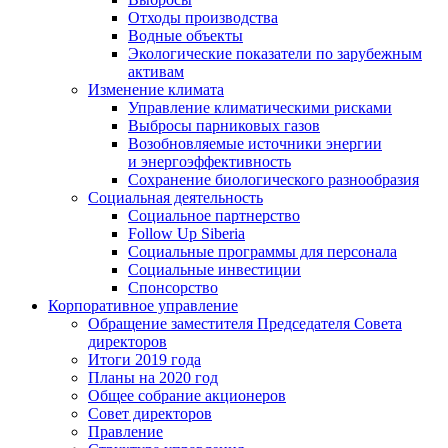
Отходы производства
Водные объекты
Экологические показатели по зарубежным
активам
Изменение климата
Управление климатическими рисками
Выбросы парниковых газов
Возобновляемые источники энергии
и энергоэффективность
Сохранение биологического разнообразия
Социальная деятельность
Социальное партнерство
Follow Up Siberia
Социальные программы для персонала
Социальные инвестиции
Спонсорство
Корпоративное управление
Обращение заместителя Председателя Совета
директоров
Итоги 2019 года
Планы на 2020 год
Общее собрание акционеров
Совет директоров
Правление