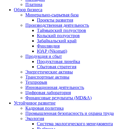
Платина
Обзор бизнеса
Минерально-сырьевая база
Проекты развития
Производственная деятельность
Таймырский полуостров
Кольский полуостров
Забайкальский край
Финляндия
ЮАР (Nkomati)
Продукция и сбыт
Продуктовая линейка
Сбытовая стратегия
Энергетические активы
Транспортные активы
Техпрорыв
Инновационная деятельность
Цифровая лаборатория
Финансовые результаты (MD&A)
Устойчивое развитие
Кадровая политика
Промышленная безопасность и охрана труда
Экология
Система экологического менеджмента
Выбросы