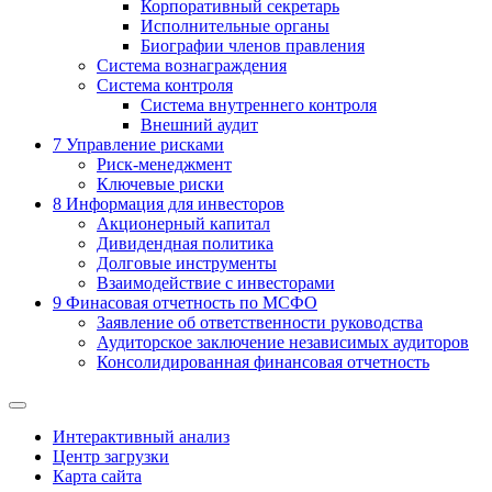
Корпоративный секретарь
Исполнительные органы
Биографии членов правления
Система вознаграждения
Система контроля
Система внутреннего контроля
Внешний аудит
7
Управление рисками
Риск-менеджмент
Ключевые риски
8
Информация для инвесторов
Акционерный капитал
Дивидендная политика
Долговые инструменты
Взаимодействие с инвеcторами
9
Финасовая отчетность по МСФО
Заявление об ответственности руководства
Аудиторское заключение независимых аудиторов
Консолидированная финансовая отчетность
Интерактивный анализ
Центр загрузки
Карта сайта