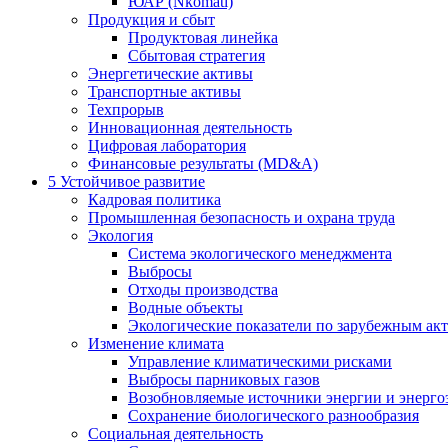
ЮАР (Nkomati)
Продукция и сбыт
Продуктовая линейка
Сбытовая стратегия
Энергетические активы
Транспортные активы
Техпрорыв
Инновационная деятельность
Цифровая лаборатория
Финансовые результаты (MD&A)
5
Устойчивое развитие
Кадровая политика
Промышленная безопасность и охрана труда
Экология
Система экологического менеджмента
Выбросы
Отходы производства
Водные объекты
Экологические показатели по зарубежным ак
Изменение климата
Управление климатическими рисками
Выбросы парниковых газов
Возобновляемые источники энергии и энерго
Сохранение биологического разнообразия
Социальная деятельность