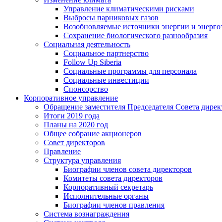
Управление климатическими рисками
Выбросы парниковых газов
Возобновляемые источники энергии и энерго
Сохранение биологического разнообразия
Социальная деятельность
Социальное партнерство
Follow Up Siberia
Социальные программы для персонала
Социальные инвестиции
Спонсорство
Корпоративное управление
Обращение заместителя Председателя Совета дирек
Итоги 2019 года
Планы на 2020 год
Общее собрание акционеров
Совет директоров
Правление
Структура управления
Биографии членов совета директоров
Комитеты совета директоров
Корпоративный секретарь
Исполнительные органы
Биографии членов правления
Система вознаграждения