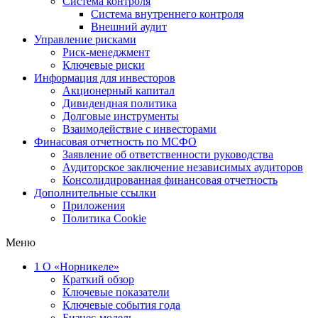
Система контроля
Система внутреннего контроля
Внешний аудит
Управление рисками
Риск-менеджмент
Ключевые риски
Информация для инвесторов
Акционерный капитал
Дивидендная политика
Долговые инструменты
Взаимодействие с инвеcторами
Финасовая отчетность по МСФО
Заявление об ответственности руководства
Аудиторское заключение независимых аудиторов
Консолидированная финансовая отчетность
Дополнительные ссылки
Приложения
Политика Cookie
Меню
1
О «Норникеле»
Краткий обзор
Ключевые показатели
Ключевые события года
Бизнес-модель