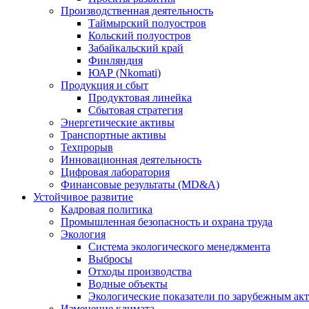
Производственная деятельность
Таймырский полуостров
Кольский полуостров
Забайкальский край
Финляндия
ЮАР (Nkomati)
Продукция и сбыт
Продуктовая линейка
Сбытовая стратегия
Энергетические активы
Транспортные активы
Техпрорыв
Инновационная деятельность
Цифровая лаборатория
Финансовые результаты (MD&A)
Устойчивое развитие
Кадровая политика
Промышленная безопасность и охрана труда
Экология
Система экологического менеджмента
Выбросы
Отходы производства
Водные объекты
Экологические показатели по зарубежным ак
Изменение климата