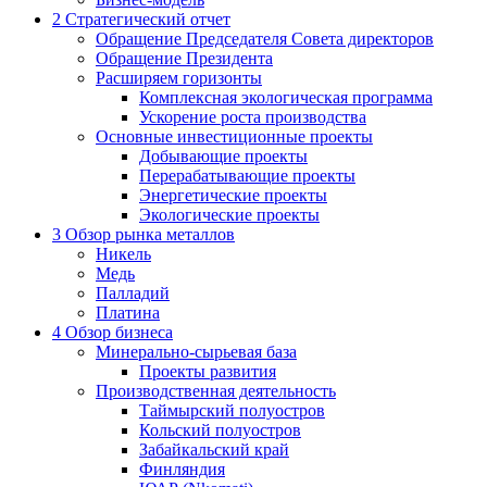
2
Стратегический отчет
Обращение Председателя Совета директоров
Обращение Президента
Расширяем горизонты
Комплексная экологическая программа
Ускорение роста производства
Основные инвестиционные проекты
Добывающие проекты
Перерабатывающие проекты
Энергетические проекты
Экологические проекты
3
Обзор рынка металлов
Никель
Медь
Палладий
Платина
4
Обзор бизнеса
Минерально-сырьевая база
Проекты развития
Производственная деятельность
Таймырский полуостров
Кольский полуостров
Забайкальский край
Финляндия