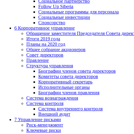
Социальное партнерство
Follow Up Siberia
Социальные программы для персонала
Социальные инвестиции
Спонсорство
6
Корпоративное управление
Обращение заместителя Председателя Совета дирек
Итоги 2019 года
Планы на 2020 год
Общее собрание акционеров
Совет директоров
Правление
Структура управления
Биографии членов совета директоров
Комитеты совета директоров
Корпоративный секретарь
Исполнительные органы
Биографии членов правления
Система вознаграждения
Система контроля
Система внутреннего контроля
Внешний аудит
7
Управление рисками
Риск-менеджмент
Ключевые риски