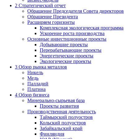
2
Стратегический отчет
Обращение Председателя Совета директоров
Обращение Президента
Расширяем горизонты
Комплексная экологическая программа
Ускорение роста производства
Основные инвестиционные проекты
Добывающие проекты
Перерабатывающие проекты
Энергетические проекты
Экологические проекты
3
Обзор рынка металлов
Никель
Медь
Палладий
Платина
4
Обзор бизнеса
Минерально-сырьевая база
Проекты развития
Производственная деятельность
Таймырский полуостров
Кольский полуостров
Забайкальский край
Финляндия