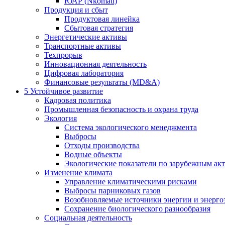
ЮАР (Nkomati)
Продукция и сбыт
Продуктовая линейка
Сбытовая стратегия
Энергетические активы
Транспортные активы
Техпрорыв
Инновационная деятельность
Цифровая лаборатория
Финансовые результаты (MD&A)
5
Устойчивое развитие
Кадровая политика
Промышленная безопасность и охрана труда
Экология
Система экологического менеджмента
Выбросы
Отходы производства
Водные объекты
Экологические показатели по зарубежным ак
Изменение климата
Управление климатическими рисками
Выбросы парниковых газов
Возобновляемые источники энергии и энерго
Сохранение биологического разнообразия
Социальная деятельность