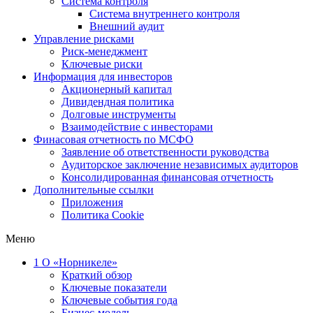
Система контроля
Система внутреннего контроля
Внешний аудит
Управление рисками
Риск-менеджмент
Ключевые риски
Информация для инвесторов
Акционерный капитал
Дивидендная политика
Долговые инструменты
Взаимодействие с инвеcторами
Финасовая отчетность по МСФО
Заявление об ответственности руководства
Аудиторское заключение независимых аудиторов
Консолидированная финансовая отчетность
Дополнительные ссылки
Приложения
Политика Cookie
Меню
1
О «Норникеле»
Краткий обзор
Ключевые показатели
Ключевые события года
Бизнес-модель