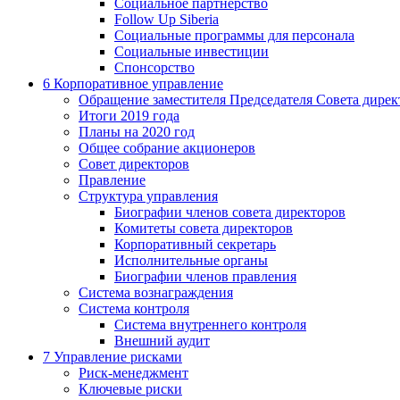
Социальное партнерство
Follow Up Siberia
Социальные программы для персонала
Социальные инвестиции
Спонсорство
6
Корпоративное управление
Обращение заместителя Председателя Совета дирек
Итоги 2019 года
Планы на 2020 год
Общее собрание акционеров
Совет директоров
Правление
Структура управления
Биографии членов совета директоров
Комитеты совета директоров
Корпоративный секретарь
Исполнительные органы
Биографии членов правления
Система вознаграждения
Система контроля
Система внутреннего контроля
Внешний аудит
7
Управление рисками
Риск-менеджмент
Ключевые риски