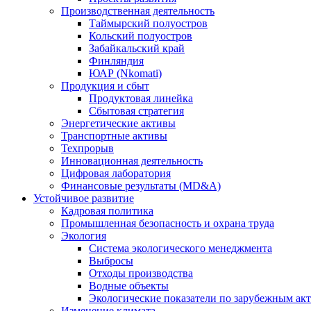
Производственная деятельность
Таймырский полуостров
Кольский полуостров
Забайкальский край
Финляндия
ЮАР (Nkomati)
Продукция и сбыт
Продуктовая линейка
Сбытовая стратегия
Энергетические активы
Транспортные активы
Техпрорыв
Инновационная деятельность
Цифровая лаборатория
Финансовые результаты (MD&A)
Устойчивое развитие
Кадровая политика
Промышленная безопасность и охрана труда
Экология
Система экологического менеджмента
Выбросы
Отходы производства
Водные объекты
Экологические показатели по зарубежным ак
Изменение климата