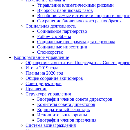
Управление климатическими рисками
Выбросы парниковых газов
Возобновляемые источники энергии и энерго
Сохранение биологического разнообразия
Социальная деятельность
Социальное партнерство
Follow Up Siberia
Социальные программы для персонала
Социальные инвестиции
Спонсорство
Корпоративное управление
Обращение заместителя Председателя Совета дирек
Итоги 2019 года
Планы на 2020 год
Общее собрание акционеров
Совет директоров
Правление
Структура управления
Биографии членов совета директоров
Комитеты совета директоров
Корпоративный секретарь
Исполнительные органы
Биографии членов правления
Система вознаграждения