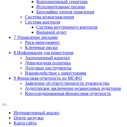
Корпоративный секретарь
Исполнительные органы
Биографии членов правления
Система вознаграждения
Система контроля
Система внутреннего контроля
Внешний аудит
7
Управление рисками
Риск-менеджмент
Ключевые риски
8
Информация для инвесторов
Акционерный капитал
Дивидендная политика
Долговые инструменты
Взаимодействие с инвеcторами
9
Финасовая отчетность по МСФО
Заявление об ответственности руководства
Аудиторское заключение независимых аудиторов
Консолидированная финансовая отчетность
Интерактивный анализ
Центр загрузки
Карта сайта