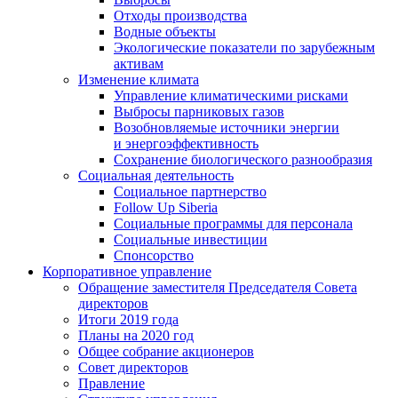
Отходы производства
Водные объекты
Экологические показатели по зарубежным
активам
Изменение климата
Управление климатическими рисками
Выбросы парниковых газов
Возобновляемые источники энергии
и энергоэффективность
Сохранение биологического разнообразия
Социальная деятельность
Социальное партнерство
Follow Up Siberia
Социальные программы для персонала
Социальные инвестиции
Спонсорство
Корпоративное управление
Обращение заместителя Председателя Совета
директоров
Итоги 2019 года
Планы на 2020 год
Общее собрание акционеров
Совет директоров
Правление