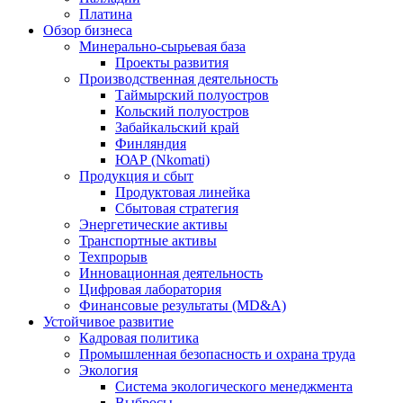
Платина
Обзор бизнеса
Минерально-сырьевая база
Проекты развития
Производственная деятельность
Таймырский полуостров
Кольский полуостров
Забайкальский край
Финляндия
ЮАР (Nkomati)
Продукция и сбыт
Продуктовая линейка
Сбытовая стратегия
Энергетические активы
Транспортные активы
Техпрорыв
Инновационная деятельность
Цифровая лаборатория
Финансовые результаты (MD&A)
Устойчивое развитие
Кадровая политика
Промышленная безопасность и охрана труда
Экология
Система экологического менеджмента
Выбросы