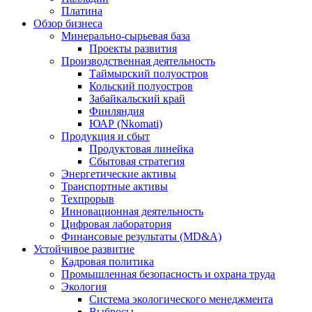
Платина
Обзор бизнеса
Минерально-сырьевая база
Проекты развития
Производственная деятельность
Таймырский полуостров
Кольский полуостров
Забайкальский край
Финляндия
ЮАР (Nkomati)
Продукция и сбыт
Продуктовая линейка
Сбытовая стратегия
Энергетические активы
Транспортные активы
Техпрорыв
Инновационная деятельность
Цифровая лаборатория
Финансовые результаты (MD&A)
Устойчивое развитие
Кадровая политика
Промышленная безопасность и охрана труда
Экология
Система экологического менеджмента
Выбросы