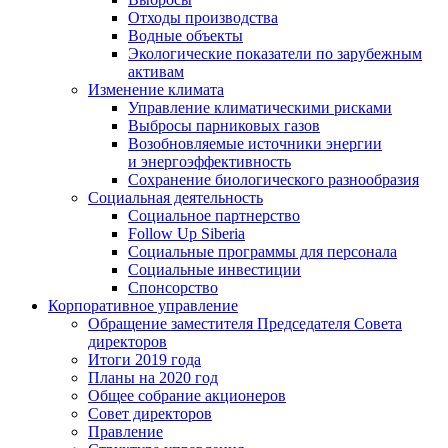
Отходы производства
Водные объекты
Экологические показатели по зарубежным
активам
Изменение климата
Управление климатическими рисками
Выбросы парниковых газов
Возобновляемые источники энергии
и энергоэффективность
Сохранение биологического разнообразия
Социальная деятельность
Социальное партнерство
Follow Up Siberia
Социальные программы для персонала
Социальные инвестиции
Спонсорство
Корпоративное управление
Обращение заместителя Председателя Совета
директоров
Итоги 2019 года
Планы на 2020 год
Общее собрание акционеров
Совет директоров
Правление