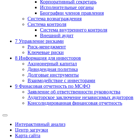
Корпоративный секретарь
Исполнительные органы
Биографии членов правления
Система вознаграждения
Система контроля
Система внутреннего контроля
Внешний аудит
7
Управление рисками
Риск-менеджмент
Ключевые риски
8
Информация для инвесторов
Акционерный капитал
Дивидендная политика
Долговые инструменты
Взаимодействие с инвеcторами
9
Финасовая отчетность по МСФО
Заявление об ответственности руководства
Аудиторское заключение независимых аудиторов
Консолидированная финансовая отчетность
Интерактивный анализ
Центр загрузки
Карта сайта