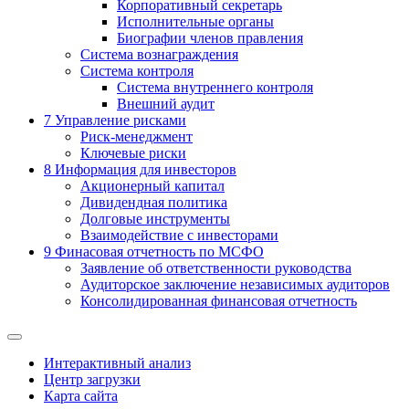
Корпоративный секретарь
Исполнительные органы
Биографии членов правления
Система вознаграждения
Система контроля
Система внутреннего контроля
Внешний аудит
7
Управление рисками
Риск-менеджмент
Ключевые риски
8
Информация для инвесторов
Акционерный капитал
Дивидендная политика
Долговые инструменты
Взаимодействие с инвеcторами
9
Финасовая отчетность по МСФО
Заявление об ответственности руководства
Аудиторское заключение независимых аудиторов
Консолидированная финансовая отчетность
Интерактивный анализ
Центр загрузки
Карта сайта