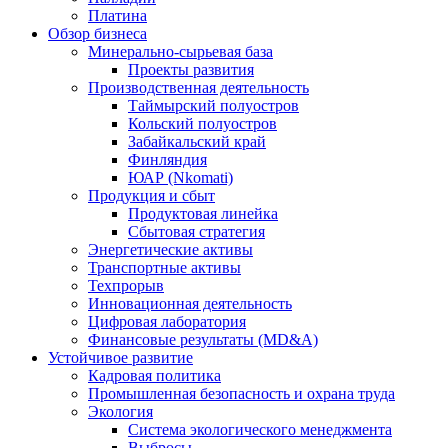
Платина
Обзор бизнеса
Минерально-сырьевая база
Проекты развития
Производственная деятельность
Таймырский полуостров
Кольский полуостров
Забайкальский край
Финляндия
ЮАР (Nkomati)
Продукция и сбыт
Продуктовая линейка
Сбытовая стратегия
Энергетические активы
Транспортные активы
Техпрорыв
Инновационная деятельность
Цифровая лаборатория
Финансовые результаты (MD&A)
Устойчивое развитие
Кадровая политика
Промышленная безопасность и охрана труда
Экология
Система экологического менеджмента
Выбросы