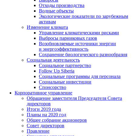
Отходы производства
Водные объекты
Экологические показатели по зарубежным
активам
Изменение климата
Управление климатическими рисками
Выбросы парниковых газов
Возобновляемые источники энергии
и энергоэффективность
Сохранение биологического разнообразия
Социальная деятельность
Социальное партнерство
Follow Up Siberia
Социальные программы для персонала
Социальные инвестиции
Спонсорство
Корпоративное управление
Обращение заместителя Председателя Совета
директоров
Итоги 2019 года
Планы на 2020 год
Общее собрание акционеров
Совет директоров
Правление