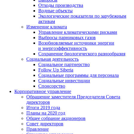
Отходы производства
Водные объекты
Экологические показатели по зарубежным
активам
Изменение климата
Управление климатическими рисками
Выбросы парниковых газов
Возобновляемые источники энергии
и энергоэффективность
Сохранение биологического разнообразия
Социальная деятельность
Социальное партнерство
Follow Up Siberia
Социальные программы для персонала
Социальные инвестиции
Спонсорство
Корпоративное управление
Обращение заместителя Председателя Совета
директоров
Итоги 2019 года
Планы на 2020 год
Общее собрание акционеров
Совет директоров
Правление