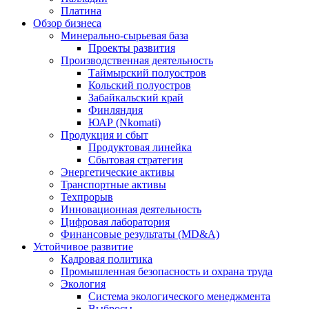
Платина
Обзор бизнеса
Минерально-сырьевая база
Проекты развития
Производственная деятельность
Таймырский полуостров
Кольский полуостров
Забайкальский край
Финляндия
ЮАР (Nkomati)
Продукция и сбыт
Продуктовая линейка
Сбытовая стратегия
Энергетические активы
Транспортные активы
Техпрорыв
Инновационная деятельность
Цифровая лаборатория
Финансовые результаты (MD&A)
Устойчивое развитие
Кадровая политика
Промышленная безопасность и охрана труда
Экология
Система экологического менеджмента
Выбросы