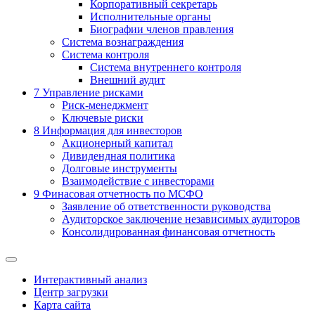
Корпоративный секретарь
Исполнительные органы
Биографии членов правления
Система вознаграждения
Система контроля
Система внутреннего контроля
Внешний аудит
7
Управление рисками
Риск-менеджмент
Ключевые риски
8
Информация для инвесторов
Акционерный капитал
Дивидендная политика
Долговые инструменты
Взаимодействие с инвеcторами
9
Финасовая отчетность по МСФО
Заявление об ответственности руководства
Аудиторское заключение независимых аудиторов
Консолидированная финансовая отчетность
Интерактивный анализ
Центр загрузки
Карта сайта