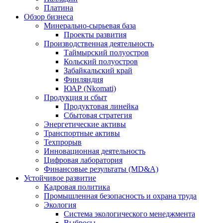
Платина
Обзор бизнеса
Минерально-сырьевая база
Проекты развития
Производственная деятельность
Таймырский полуостров
Кольский полуостров
Забайкальский край
Финляндия
ЮАР (Nkomati)
Продукция и сбыт
Продуктовая линейка
Сбытовая стратегия
Энергетические активы
Транспортные активы
Техпрорыв
Инновационная деятельность
Цифровая лаборатория
Финансовые результаты (MD&A)
Устойчивое развитие
Кадровая политика
Промышленная безопасность и охрана труда
Экология
Система экологического менеджмента
Выбросы