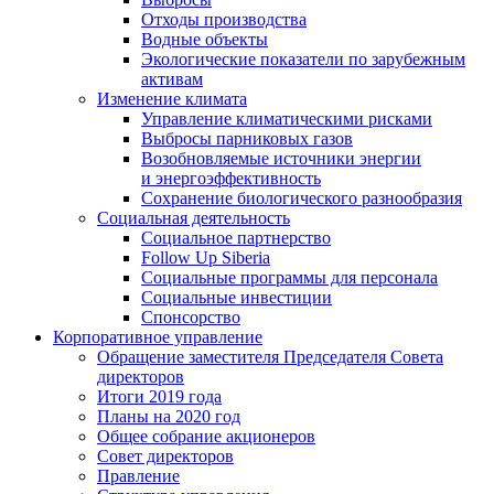
Отходы производства
Водные объекты
Экологические показатели по зарубежным
активам
Изменение климата
Управление климатическими рисками
Выбросы парниковых газов
Возобновляемые источники энергии
и энергоэффективность
Сохранение биологического разнообразия
Социальная деятельность
Социальное партнерство
Follow Up Siberia
Социальные программы для персонала
Социальные инвестиции
Спонсорство
Корпоративное управление
Обращение заместителя Председателя Совета
директоров
Итоги 2019 года
Планы на 2020 год
Общее собрание акционеров
Совет директоров
Правление