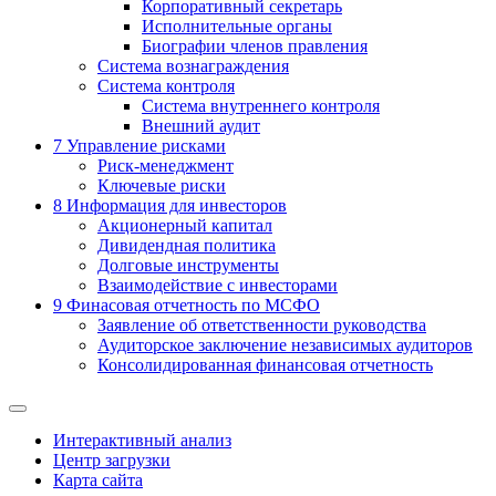
Корпоративный секретарь
Исполнительные органы
Биографии членов правления
Система вознаграждения
Система контроля
Система внутреннего контроля
Внешний аудит
7
Управление рисками
Риск-менеджмент
Ключевые риски
8
Информация для инвесторов
Акционерный капитал
Дивидендная политика
Долговые инструменты
Взаимодействие с инвеcторами
9
Финасовая отчетность по МСФО
Заявление об ответственности руководства
Аудиторское заключение независимых аудиторов
Консолидированная финансовая отчетность
Интерактивный анализ
Центр загрузки
Карта сайта