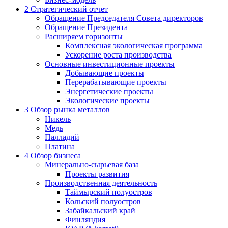
2
Стратегический отчет
Обращение Председателя Совета директоров
Обращение Президента
Расширяем горизонты
Комплексная экологическая программа
Ускорение роста производства
Основные инвестиционные проекты
Добывающие проекты
Перерабатывающие проекты
Энергетические проекты
Экологические проекты
3
Обзор рынка металлов
Никель
Медь
Палладий
Платина
4
Обзор бизнеса
Минерально-сырьевая база
Проекты развития
Производственная деятельность
Таймырский полуостров
Кольский полуостров
Забайкальский край
Финляндия