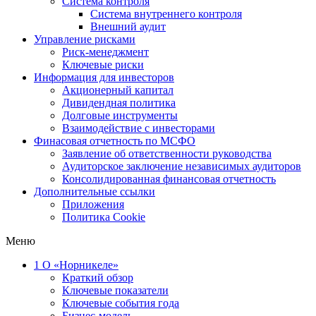
Система контроля
Система внутреннего контроля
Внешний аудит
Управление рисками
Риск-менеджмент
Ключевые риски
Информация для инвесторов
Акционерный капитал
Дивидендная политика
Долговые инструменты
Взаимодействие с инвеcторами
Финасовая отчетность по МСФО
Заявление об ответственности руководства
Аудиторское заключение независимых аудиторов
Консолидированная финансовая отчетность
Дополнительные ссылки
Приложения
Политика Cookie
Меню
1
О «Норникеле»
Краткий обзор
Ключевые показатели
Ключевые события года
Бизнес-модель