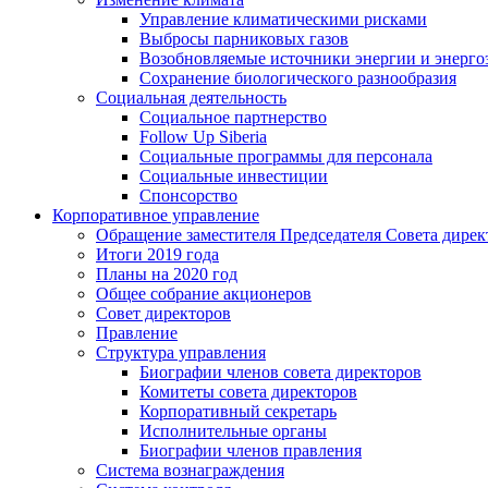
Управление климатическими рисками
Выбросы парниковых газов
Возобновляемые источники энергии и энерго
Сохранение биологического разнообразия
Социальная деятельность
Социальное партнерство
Follow Up Siberia
Социальные программы для персонала
Социальные инвестиции
Спонсорство
Корпоративное управление
Обращение заместителя Председателя Совета дирек
Итоги 2019 года
Планы на 2020 год
Общее собрание акционеров
Совет директоров
Правление
Структура управления
Биографии членов совета директоров
Комитеты совета директоров
Корпоративный секретарь
Исполнительные органы
Биографии членов правления
Система вознаграждения