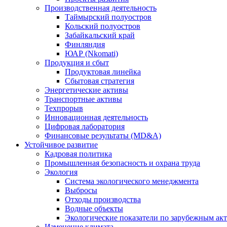
Производственная деятельность
Таймырский полуостров
Кольский полуостров
Забайкальский край
Финляндия
ЮАР (Nkomati)
Продукция и сбыт
Продуктовая линейка
Сбытовая стратегия
Энергетические активы
Транспортные активы
Техпрорыв
Инновационная деятельность
Цифровая лаборатория
Финансовые результаты (MD&A)
Устойчивое развитие
Кадровая политика
Промышленная безопасность и охрана труда
Экология
Система экологического менеджмента
Выбросы
Отходы производства
Водные объекты
Экологические показатели по зарубежным ак
Изменение климата