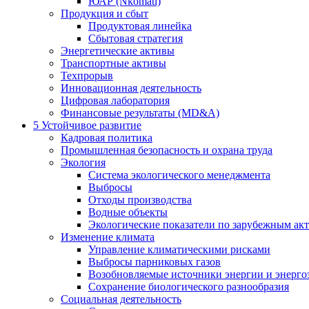
ЮАР (Nkomati)
Продукция и сбыт
Продуктовая линейка
Сбытовая стратегия
Энергетические активы
Транспортные активы
Техпрорыв
Инновационная деятельность
Цифровая лаборатория
Финансовые результаты (MD&A)
5
Устойчивое развитие
Кадровая политика
Промышленная безопасность и охрана труда
Экология
Система экологического менеджмента
Выбросы
Отходы производства
Водные объекты
Экологические показатели по зарубежным ак
Изменение климата
Управление климатическими рисками
Выбросы парниковых газов
Возобновляемые источники энергии и энерго
Сохранение биологического разнообразия
Социальная деятельность