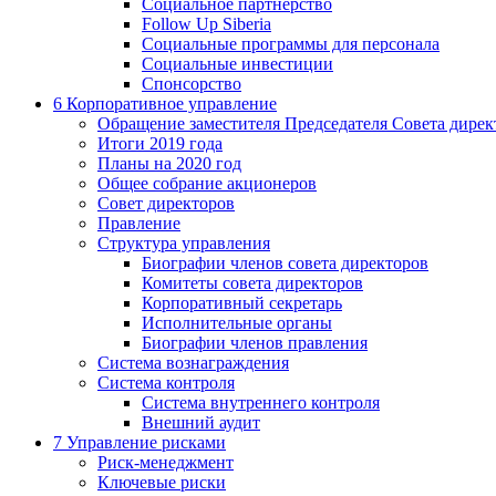
Социальное партнерство
Follow Up Siberia
Социальные программы для персонала
Социальные инвестиции
Спонсорство
6
Корпоративное управление
Обращение заместителя Председателя Совета дирек
Итоги 2019 года
Планы на 2020 год
Общее собрание акционеров
Совет директоров
Правление
Структура управления
Биографии членов совета директоров
Комитеты совета директоров
Корпоративный секретарь
Исполнительные органы
Биографии членов правления
Система вознаграждения
Система контроля
Система внутреннего контроля
Внешний аудит
7
Управление рисками
Риск-менеджмент
Ключевые риски