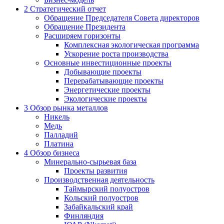
2
Стратегический отчет
Обращение Председателя Совета директоров
Обращение Президента
Расширяем горизонты
Комплексная экологическая программа
Ускорение роста производства
Основные инвестиционные проекты
Добывающие проекты
Перерабатывающие проекты
Энергетические проекты
Экологические проекты
3
Обзор рынка металлов
Никель
Медь
Палладий
Платина
4
Обзор бизнеса
Минерально-сырьевая база
Проекты развития
Производственная деятельность
Таймырский полуостров
Кольский полуостров
Забайкальский край
Финляндия