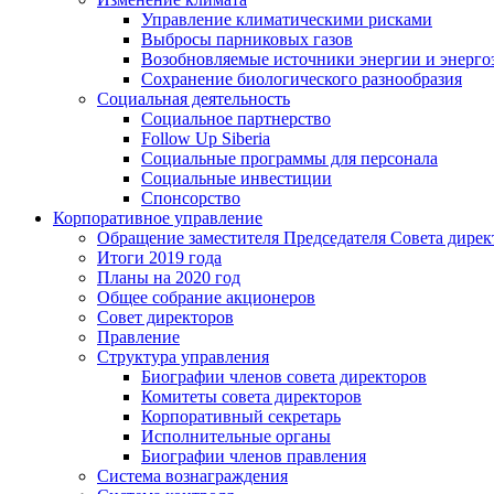
Управление климатическими рисками
Выбросы парниковых газов
Возобновляемые источники энергии и энерго
Сохранение биологического разнообразия
Социальная деятельность
Социальное партнерство
Follow Up Siberia
Социальные программы для персонала
Социальные инвестиции
Спонсорство
Корпоративное управление
Обращение заместителя Председателя Совета дирек
Итоги 2019 года
Планы на 2020 год
Общее собрание акционеров
Совет директоров
Правление
Структура управления
Биографии членов совета директоров
Комитеты совета директоров
Корпоративный секретарь
Исполнительные органы
Биографии членов правления
Система вознаграждения