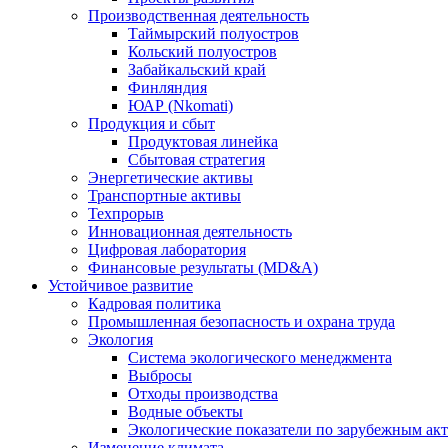
Производственная деятельность
Таймырский полуостров
Кольский полуостров
Забайкальский край
Финляндия
ЮАР (Nkomati)
Продукция и сбыт
Продуктовая линейка
Сбытовая стратегия
Энергетические активы
Транспортные активы
Техпрорыв
Инновационная деятельность
Цифровая лаборатория
Финансовые результаты (MD&A)
Устойчивое развитие
Кадровая политика
Промышленная безопасность и охрана труда
Экология
Система экологического менеджмента
Выбросы
Отходы производства
Водные объекты
Экологические показатели по зарубежным ак
Изменение климата