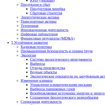
ЮАР (Nkomati)
Продукция и сбыт
Продуктовая линейка
Сбытовая стратегия
Энергетические активы
Транспортные активы
Техпрорыв
Инновационная деятельность
Цифровая лаборатория
Финансовые результаты (MD&A)
5
Устойчивое развитие
Кадровая политика
Промышленная безопасность и охрана труда
Экология
Система экологического менеджмента
Выбросы
Отходы производства
Водные объекты
Экологические показатели по зарубежным ак
Изменение климата
Управление климатическими рисками
Выбросы парниковых газов
Возобновляемые источники энергии и энерго
Сохранение биологического разнообразия
Социальная деятельность