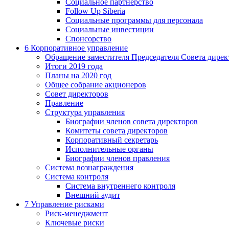
Социальное партнерство
Follow Up Siberia
Социальные программы для персонала
Социальные инвестиции
Спонсорство
6
Корпоративное управление
Обращение заместителя Председателя Совета дирек
Итоги 2019 года
Планы на 2020 год
Общее собрание акционеров
Совет директоров
Правление
Структура управления
Биографии членов совета директоров
Комитеты совета директоров
Корпоративный секретарь
Исполнительные органы
Биографии членов правления
Система вознаграждения
Система контроля
Система внутреннего контроля
Внешний аудит
7
Управление рисками
Риск-менеджмент
Ключевые риски