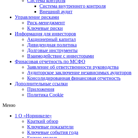
Система контроля
Система внутреннего контроля
Внешний аудит
Управление рисками
Риск-менеджмент
Ключевые риски
Информация для инвесторов
Акционерный капитал
Дивидендная политика
Долговые инструменты
Взаимодействие с инвеcторами
Финасовая отчетность по МСФО
Заявление об ответственности руководства
Аудиторское заключение независимых аудиторов
Консолидированная финансовая отчетность
Дополнительные ссылки
Приложения
Политика Cookie
Меню
1
О «Норникеле»
Краткий обзор
Ключевые показатели
Ключевые события года
Бизнес-модель