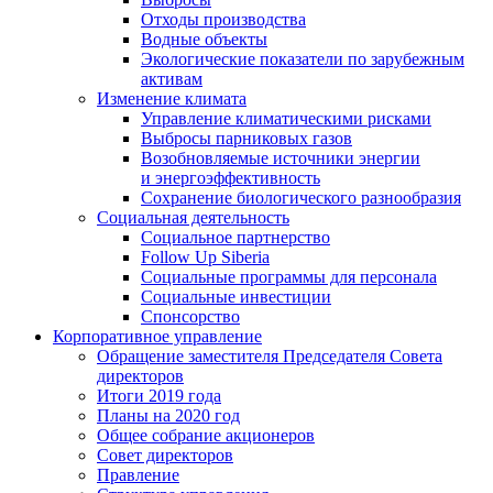
Отходы производства
Водные объекты
Экологические показатели по зарубежным
активам
Изменение климата
Управление климатическими рисками
Выбросы парниковых газов
Возобновляемые источники энергии
и энергоэффективность
Сохранение биологического разнообразия
Социальная деятельность
Социальное партнерство
Follow Up Siberia
Социальные программы для персонала
Социальные инвестиции
Спонсорство
Корпоративное управление
Обращение заместителя Председателя Совета
директоров
Итоги 2019 года
Планы на 2020 год
Общее собрание акционеров
Совет директоров
Правление