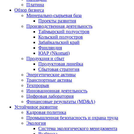
Платина
Обзор бизнеса
Минерально-сырьевая база
Проекты развития
Производственная деятельность
Таймырский полуостров
Кольский полуостров
Забайкальский край
Финляндия
ЮАР (Nkomati)
Продукция и сбыт
Продуктовая линейка
Сбытовая стратегия
Энергетические активы
Транспортные активы
Техпрорыв
Инновационная деятельность
Цифровая лаборатория
Финансовые результаты (MD&A)
Устойчивое развитие
Кадровая политика
Промышленная безопасность и охрана труда
Экология
Система экологического менеджмента
Выбросы