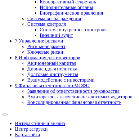
Корпоративный секретарь
Исполнительные органы
Биографии членов правления
Система вознаграждения
Система контроля
Система внутреннего контроля
Внешний аудит
7
Управление рисками
Риск-менеджмент
Ключевые риски
8
Информация для инвесторов
Акционерный капитал
Дивидендная политика
Долговые инструменты
Взаимодействие с инвеcторами
9
Финасовая отчетность по МСФО
Заявление об ответственности руководства
Аудиторское заключение независимых аудиторов
Консолидированная финансовая отчетность
Интерактивный анализ
Центр загрузки
Карта сайта