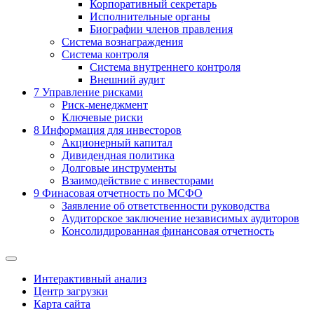
Корпоративный секретарь
Исполнительные органы
Биографии членов правления
Система вознаграждения
Система контроля
Система внутреннего контроля
Внешний аудит
7
Управление рисками
Риск-менеджмент
Ключевые риски
8
Информация для инвесторов
Акционерный капитал
Дивидендная политика
Долговые инструменты
Взаимодействие с инвеcторами
9
Финасовая отчетность по МСФО
Заявление об ответственности руководства
Аудиторское заключение независимых аудиторов
Консолидированная финансовая отчетность
Интерактивный анализ
Центр загрузки
Карта сайта