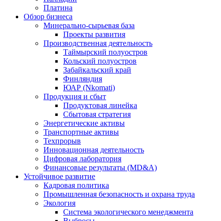
Платина
Обзор бизнеса
Минерально-сырьевая база
Проекты развития
Производственная деятельность
Таймырский полуостров
Кольский полуостров
Забайкальский край
Финляндия
ЮАР (Nkomati)
Продукция и сбыт
Продуктовая линейка
Сбытовая стратегия
Энергетические активы
Транспортные активы
Техпрорыв
Инновационная деятельность
Цифровая лаборатория
Финансовые результаты (MD&A)
Устойчивое развитие
Кадровая политика
Промышленная безопасность и охрана труда
Экология
Система экологического менеджмента
Выбросы