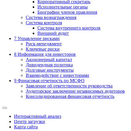
Корпоративный секретарь
Исполнительные органы
Биографии членов правления
Система вознаграждения
Система контроля
Система внутреннего контроля
Внешний аудит
7
Управление рисками
Риск-менеджмент
Ключевые риски
8
Информация для инвесторов
Акционерный капитал
Дивидендная политика
Долговые инструменты
Взаимодействие с инвеcторами
9
Финасовая отчетность по МСФО
Заявление об ответственности руководства
Аудиторское заключение независимых аудиторов
Консолидированная финансовая отчетность
Интерактивный анализ
Центр загрузки
Карта сайта