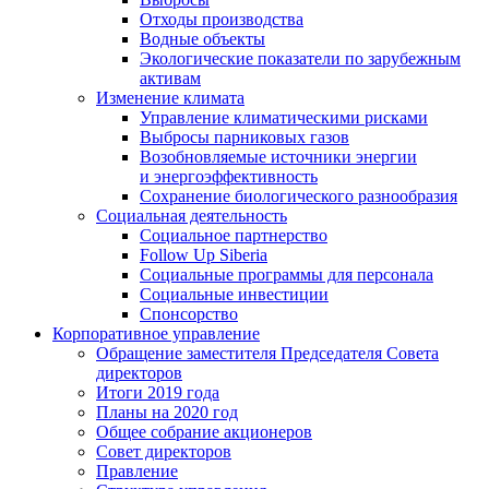
Отходы производства
Водные объекты
Экологические показатели по зарубежным
активам
Изменение климата
Управление климатическими рисками
Выбросы парниковых газов
Возобновляемые источники энергии
и энергоэффективность
Сохранение биологического разнообразия
Социальная деятельность
Социальное партнерство
Follow Up Siberia
Социальные программы для персонала
Социальные инвестиции
Спонсорство
Корпоративное управление
Обращение заместителя Председателя Совета
директоров
Итоги 2019 года
Планы на 2020 год
Общее собрание акционеров
Совет директоров
Правление