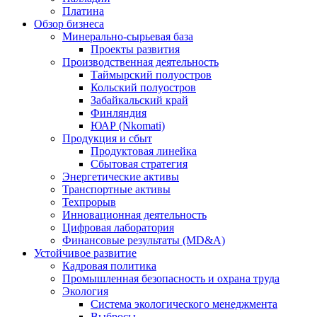
Платина
Обзор бизнеса
Минерально-сырьевая база
Проекты развития
Производственная деятельность
Таймырский полуостров
Кольский полуостров
Забайкальский край
Финляндия
ЮАР (Nkomati)
Продукция и сбыт
Продуктовая линейка
Сбытовая стратегия
Энергетические активы
Транспортные активы
Техпрорыв
Инновационная деятельность
Цифровая лаборатория
Финансовые результаты (MD&A)
Устойчивое развитие
Кадровая политика
Промышленная безопасность и охрана труда
Экология
Система экологического менеджмента
Выбросы