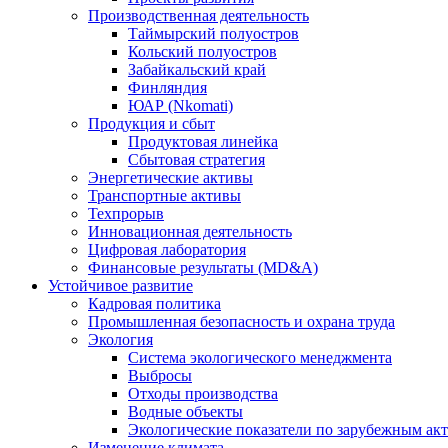
Производственная деятельность
Таймырский полуостров
Кольский полуостров
Забайкальский край
Финляндия
ЮАР (Nkomati)
Продукция и сбыт
Продуктовая линейка
Сбытовая стратегия
Энергетические активы
Транспортные активы
Техпрорыв
Инновационная деятельность
Цифровая лаборатория
Финансовые результаты (MD&A)
Устойчивое развитие
Кадровая политика
Промышленная безопасность и охрана труда
Экология
Система экологического менеджмента
Выбросы
Отходы производства
Водные объекты
Экологические показатели по зарубежным ак
Изменение климата