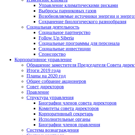
Управление климатическими рисками
Выбросы парниковых газов
Возобновляемые источники энергии и энерго
Сохранение биологического разнообразия
Социальная деятельность
Социальное партнерство
Follow Up Siberia
Социальные программы для персонала
Социальные инвестиции
Спонсорство
Корпоративное управление
Обращение заместителя Председателя Совета дирек
Итоги 2019 года
Планы на 2020 год
Общее собрание акционеров
Совет директоров
Правление
Структура управления
Биографии членов совета директоров
Комитеты совета директоров
Корпоративный секретарь
Исполнительные органы
Биографии членов правления
Система вознаграждения