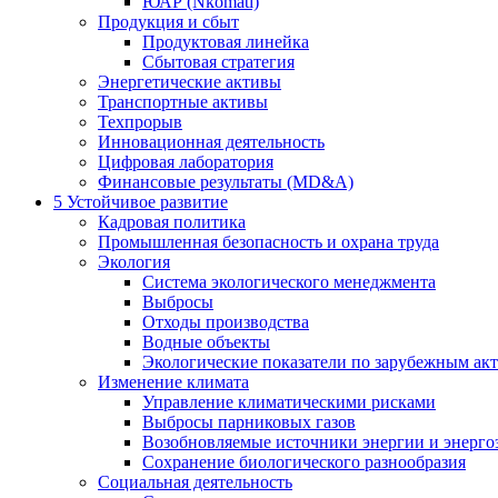
ЮАР (Nkomati)
Продукция и сбыт
Продуктовая линейка
Сбытовая стратегия
Энергетические активы
Транспортные активы
Техпрорыв
Инновационная деятельность
Цифровая лаборатория
Финансовые результаты (MD&A)
5
Устойчивое развитие
Кадровая политика
Промышленная безопасность и охрана труда
Экология
Система экологического менеджмента
Выбросы
Отходы производства
Водные объекты
Экологические показатели по зарубежным ак
Изменение климата
Управление климатическими рисками
Выбросы парниковых газов
Возобновляемые источники энергии и энерго
Сохранение биологического разнообразия
Социальная деятельность