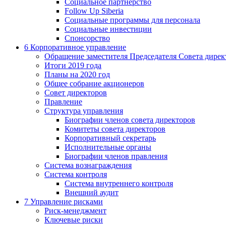
Социальное партнерство
Follow Up Siberia
Социальные программы для персонала
Социальные инвестиции
Спонсорство
6
Корпоративное управление
Обращение заместителя Председателя Совета дирек
Итоги 2019 года
Планы на 2020 год
Общее собрание акционеров
Совет директоров
Правление
Структура управления
Биографии членов совета директоров
Комитеты совета директоров
Корпоративный секретарь
Исполнительные органы
Биографии членов правления
Система вознаграждения
Система контроля
Система внутреннего контроля
Внешний аудит
7
Управление рисками
Риск-менеджмент
Ключевые риски