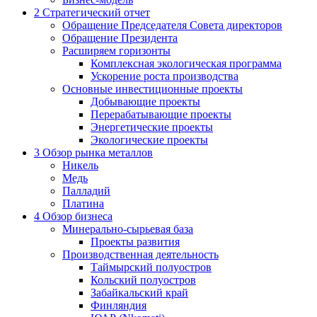
2
Стратегический отчет
Обращение Председателя Совета директоров
Обращение Президента
Расширяем горизонты
Комплексная экологическая программа
Ускорение роста производства
Основные инвестиционные проекты
Добывающие проекты
Перерабатывающие проекты
Энергетические проекты
Экологические проекты
3
Обзор рынка металлов
Никель
Медь
Палладий
Платина
4
Обзор бизнеса
Минерально-сырьевая база
Проекты развития
Производственная деятельность
Таймырский полуостров
Кольский полуостров
Забайкальский край
Финляндия