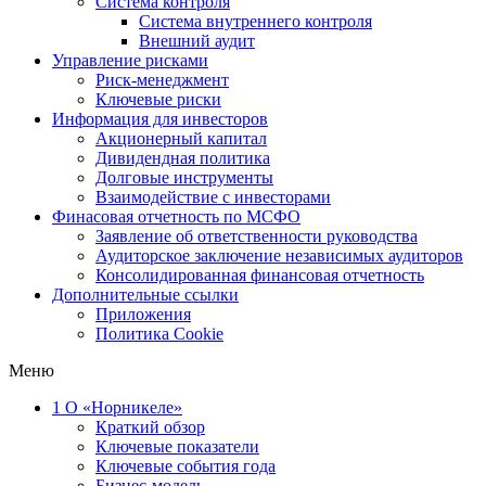
Система контроля
Система внутреннего контроля
Внешний аудит
Управление рисками
Риск-менеджмент
Ключевые риски
Информация для инвесторов
Акционерный капитал
Дивидендная политика
Долговые инструменты
Взаимодействие с инвеcторами
Финасовая отчетность по МСФО
Заявление об ответственности руководства
Аудиторское заключение независимых аудиторов
Консолидированная финансовая отчетность
Дополнительные ссылки
Приложения
Политика Cookie
Меню
1
О «Норникеле»
Краткий обзор
Ключевые показатели
Ключевые события года
Бизнес-модель