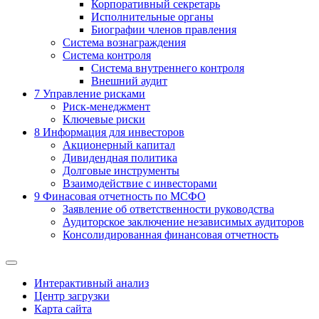
Корпоративный секретарь
Исполнительные органы
Биографии членов правления
Система вознаграждения
Система контроля
Система внутреннего контроля
Внешний аудит
7
Управление рисками
Риск-менеджмент
Ключевые риски
8
Информация для инвесторов
Акционерный капитал
Дивидендная политика
Долговые инструменты
Взаимодействие с инвеcторами
9
Финасовая отчетность по МСФО
Заявление об ответственности руководства
Аудиторское заключение независимых аудиторов
Консолидированная финансовая отчетность
Интерактивный анализ
Центр загрузки
Карта сайта