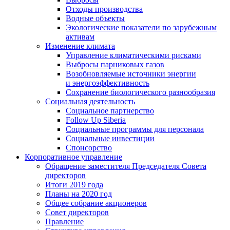
Отходы производства
Водные объекты
Экологические показатели по зарубежным
активам
Изменение климата
Управление климатическими рисками
Выбросы парниковых газов
Возобновляемые источники энергии
и энергоэффективность
Сохранение биологического разнообразия
Социальная деятельность
Социальное партнерство
Follow Up Siberia
Социальные программы для персонала
Социальные инвестиции
Спонсорство
Корпоративное управление
Обращение заместителя Председателя Совета
директоров
Итоги 2019 года
Планы на 2020 год
Общее собрание акционеров
Совет директоров
Правление