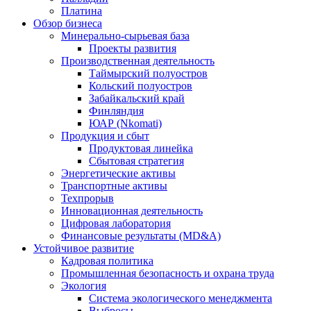
Платина
Обзор бизнеса
Минерально-сырьевая база
Проекты развития
Производственная деятельность
Таймырский полуостров
Кольский полуостров
Забайкальский край
Финляндия
ЮАР (Nkomati)
Продукция и сбыт
Продуктовая линейка
Сбытовая стратегия
Энергетические активы
Транспортные активы
Техпрорыв
Инновационная деятельность
Цифровая лаборатория
Финансовые результаты (MD&A)
Устойчивое развитие
Кадровая политика
Промышленная безопасность и охрана труда
Экология
Система экологического менеджмента
Выбросы