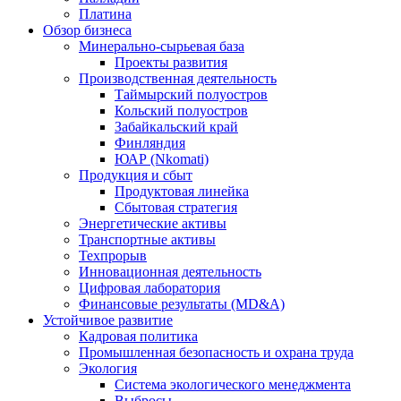
Платина
Обзор бизнеса
Минерально-сырьевая база
Проекты развития
Производственная деятельность
Таймырский полуостров
Кольский полуостров
Забайкальский край
Финляндия
ЮАР (Nkomati)
Продукция и сбыт
Продуктовая линейка
Сбытовая стратегия
Энергетические активы
Транспортные активы
Техпрорыв
Инновационная деятельность
Цифровая лаборатория
Финансовые результаты (MD&A)
Устойчивое развитие
Кадровая политика
Промышленная безопасность и охрана труда
Экология
Система экологического менеджмента
Выбросы