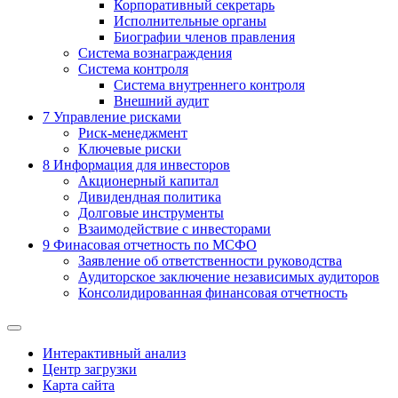
Корпоративный секретарь
Исполнительные органы
Биографии членов правления
Система вознаграждения
Система контроля
Система внутреннего контроля
Внешний аудит
7
Управление рисками
Риск-менеджмент
Ключевые риски
8
Информация для инвесторов
Акционерный капитал
Дивидендная политика
Долговые инструменты
Взаимодействие с инвеcторами
9
Финасовая отчетность по МСФО
Заявление об ответственности руководства
Аудиторское заключение независимых аудиторов
Консолидированная финансовая отчетность
Интерактивный анализ
Центр загрузки
Карта сайта