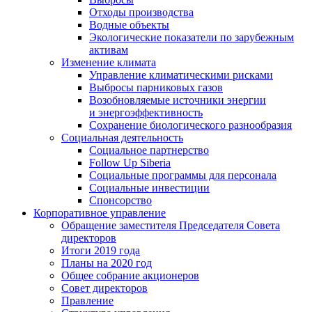
Отходы производства
Водные объекты
Экологические показатели по зарубежным
активам
Изменение климата
Управление климатическими рисками
Выбросы парниковых газов
Возобновляемые источники энергии
и энергоэффективность
Сохранение биологического разнообразия
Социальная деятельность
Социальное партнерство
Follow Up Siberia
Социальные программы для персонала
Социальные инвестиции
Спонсорство
Корпоративное управление
Обращение заместителя Председателя Совета
директоров
Итоги 2019 года
Планы на 2020 год
Общее собрание акционеров
Совет директоров
Правление