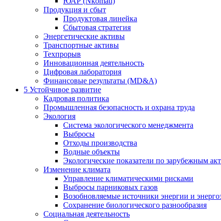
ЮАР (Nkomati)
Продукция и сбыт
Продуктовая линейка
Сбытовая стратегия
Энергетические активы
Транспортные активы
Техпрорыв
Инновационная деятельность
Цифровая лаборатория
Финансовые результаты (MD&A)
5
Устойчивое развитие
Кадровая политика
Промышленная безопасность и охрана труда
Экология
Система экологического менеджмента
Выбросы
Отходы производства
Водные объекты
Экологические показатели по зарубежным ак
Изменение климата
Управление климатическими рисками
Выбросы парниковых газов
Возобновляемые источники энергии и энерго
Сохранение биологического разнообразия
Социальная деятельность