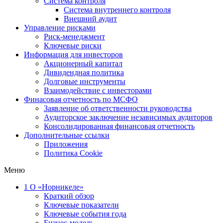
Система контроля
Система внутреннего контроля
Внешний аудит
Управление рисками
Риск-менеджмент
Ключевые риски
Информация для инвесторов
Акционерный капитал
Дивидендная политика
Долговые инструменты
Взаимодействие с инвеcторами
Финасовая отчетность по МСФО
Заявление об ответственности руководства
Аудиторское заключение независимых аудиторов
Консолидированная финансовая отчетность
Дополнительные ссылки
Приложения
Политика Cookie
Меню
1
О «Норникеле»
Краткий обзор
Ключевые показатели
Ключевые события года
Бизнес-модель