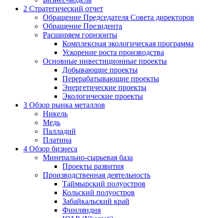
2
Стратегический отчет
Обращение Председателя Совета директоров
Обращение Президента
Расширяем горизонты
Комплексная экологическая программа
Ускорение роста производства
Основные инвестиционные проекты
Добывающие проекты
Перерабатывающие проекты
Энергетические проекты
Экологические проекты
3
Обзор рынка металлов
Никель
Медь
Палладий
Платина
4
Обзор бизнеса
Минерально-сырьевая база
Проекты развития
Производственная деятельность
Таймырский полуостров
Кольский полуостров
Забайкальский край
Финляндия