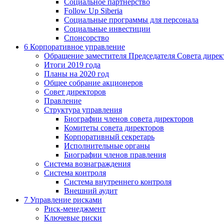
Социальное партнерство
Follow Up Siberia
Социальные программы для персонала
Социальные инвестиции
Спонсорство
6
Корпоративное управление
Обращение заместителя Председателя Совета дирек
Итоги 2019 года
Планы на 2020 год
Общее собрание акционеров
Совет директоров
Правление
Структура управления
Биографии членов совета директоров
Комитеты совета директоров
Корпоративный секретарь
Исполнительные органы
Биографии членов правления
Система вознаграждения
Система контроля
Система внутреннего контроля
Внешний аудит
7
Управление рисками
Риск-менеджмент
Ключевые риски