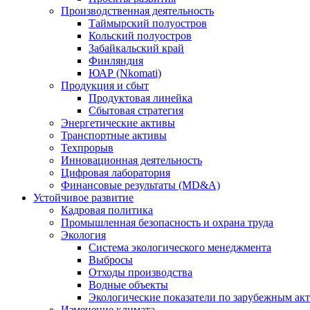
Производственная деятельность
Таймырский полуостров
Кольский полуостров
Забайкальский край
Финляндия
ЮАР (Nkomati)
Продукция и сбыт
Продуктовая линейка
Сбытовая стратегия
Энергетические активы
Транспортные активы
Техпрорыв
Инновационная деятельность
Цифровая лаборатория
Финансовые результаты (MD&A)
Устойчивое развитие
Кадровая политика
Промышленная безопасность и охрана труда
Экология
Система экологического менеджмента
Выбросы
Отходы производства
Водные объекты
Экологические показатели по зарубежным ак
Изменение климата