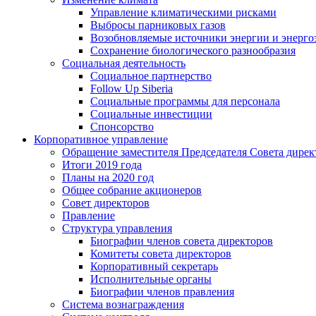
Управление климатическими рисками
Выбросы парниковых газов
Возобновляемые источники энергии и энерго
Сохранение биологического разнообразия
Социальная деятельность
Социальное партнерство
Follow Up Siberia
Социальные программы для персонала
Социальные инвестиции
Спонсорство
Корпоративное управление
Обращение заместителя Председателя Совета дирек
Итоги 2019 года
Планы на 2020 год
Общее собрание акционеров
Совет директоров
Правление
Структура управления
Биографии членов совета директоров
Комитеты совета директоров
Корпоративный секретарь
Исполнительные органы
Биографии членов правления
Система вознаграждения