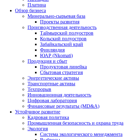
Платина
Обзор бизнеса
Минерально-сырьевая база
Проекты развития
Производственная деятельность
Таймырский полуостров
Кольский полуостров
Забайкальский край
Финляндия
ЮАР (Nkomati)
Продукция и сбыт
Продуктовая линейка
Сбытовая стратегия
Энергетические активы
Транспортные активы
Техпрорыв
Инновационная деятельность
Цифровая лаборатория
Финансовые результаты (MD&A)
Устойчивое развитие
Кадровая политика
Промышленная безопасность и охрана труда
Экология
Система экологического менеджмента
Выбросы