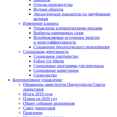
Отходы производства
Водные объекты
Экологические показатели по зарубежным
активам
Изменение климата
Управление климатическими рисками
Выбросы парниковых газов
Возобновляемые источники энергии
и энергоэффективность
Сохранение биологического разнообразия
Социальная деятельность
Социальное партнерство
Follow Up Siberia
Социальные программы для персонала
Социальные инвестиции
Спонсорство
Корпоративное управление
Обращение заместителя Председателя Совета
директоров
Итоги 2019 года
Планы на 2020 год
Общее собрание акционеров
Совет директоров
Правление