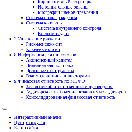
Корпоративный секретарь
Исполнительные органы
Биографии членов правления
Система вознаграждения
Система контроля
Система внутреннего контроля
Внешний аудит
7
Управление рисками
Риск-менеджмент
Ключевые риски
8
Информация для инвесторов
Акционерный капитал
Дивидендная политика
Долговые инструменты
Взаимодействие с инвеcторами
9
Финасовая отчетность по МСФО
Заявление об ответственности руководства
Аудиторское заключение независимых аудиторов
Консолидированная финансовая отчетность
Интерактивный анализ
Центр загрузки
Карта сайта