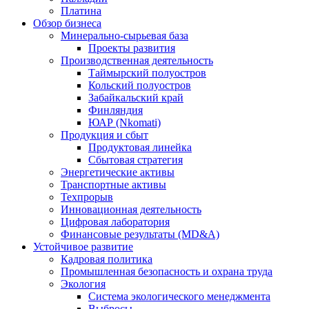
Платина
Обзор бизнеса
Минерально-сырьевая база
Проекты развития
Производственная деятельность
Таймырский полуостров
Кольский полуостров
Забайкальский край
Финляндия
ЮАР (Nkomati)
Продукция и сбыт
Продуктовая линейка
Сбытовая стратегия
Энергетические активы
Транспортные активы
Техпрорыв
Инновационная деятельность
Цифровая лаборатория
Финансовые результаты (MD&A)
Устойчивое развитие
Кадровая политика
Промышленная безопасность и охрана труда
Экология
Система экологического менеджмента
Выбросы