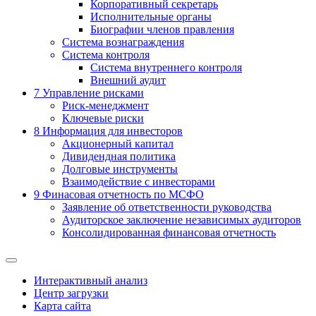
Корпоративный секретарь
Исполнительные органы
Биографии членов правления
Система вознаграждения
Система контроля
Система внутреннего контроля
Внешний аудит
7
Управление рисками
Риск-менеджмент
Ключевые риски
8
Информация для инвесторов
Акционерный капитал
Дивидендная политика
Долговые инструменты
Взаимодействие с инвеcторами
9
Финасовая отчетность по МСФО
Заявление об ответственности руководства
Аудиторское заключение независимых аудиторов
Консолидированная финансовая отчетность
Интерактивный анализ
Центр загрузки
Карта сайта