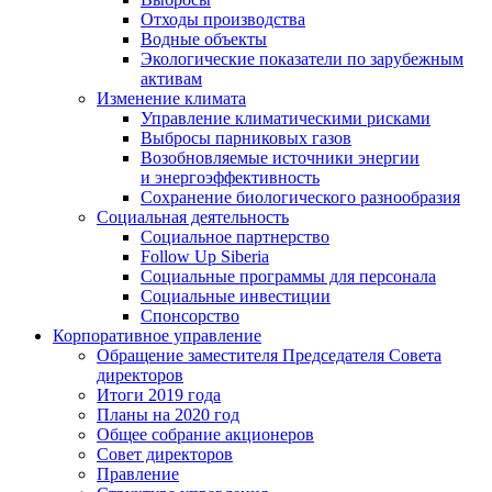
Отходы производства
Водные объекты
Экологические показатели по зарубежным
активам
Изменение климата
Управление климатическими рисками
Выбросы парниковых газов
Возобновляемые источники энергии
и энергоэффективность
Сохранение биологического разнообразия
Социальная деятельность
Социальное партнерство
Follow Up Siberia
Социальные программы для персонала
Социальные инвестиции
Спонсорство
Корпоративное управление
Обращение заместителя Председателя Совета
директоров
Итоги 2019 года
Планы на 2020 год
Общее собрание акционеров
Совет директоров
Правление