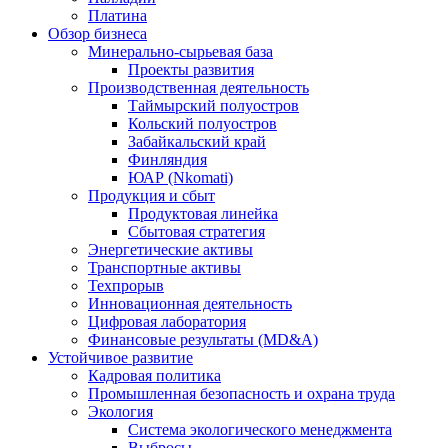
Платина
Обзор бизнеса
Минерально-сырьевая база
Проекты развития
Производственная деятельность
Таймырский полуостров
Кольский полуостров
Забайкальский край
Финляндия
ЮАР (Nkomati)
Продукция и сбыт
Продуктовая линейка
Сбытовая стратегия
Энергетические активы
Транспортные активы
Техпрорыв
Инновационная деятельность
Цифровая лаборатория
Финансовые результаты (MD&A)
Устойчивое развитие
Кадровая политика
Промышленная безопасность и охрана труда
Экология
Система экологического менеджмента
Выбросы