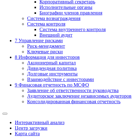
Корпоративный секретарь
Исполнительные органы
Биографии членов правления
Система вознаграждения
Система контроля
Система внутреннего контроля
Внешний аудит
7
Управление рисками
Риск-менеджмент
Ключевые риски
8
Информация для инвесторов
Акционерный капитал
Дивидендная политика
Долговые инструменты
Взаимодействие с инвеcторами
9
Финасовая отчетность по МСФО
Заявление об ответственности руководства
Аудиторское заключение независимых аудиторов
Консолидированная финансовая отчетность
Интерактивный анализ
Центр загрузки
Карта сайта