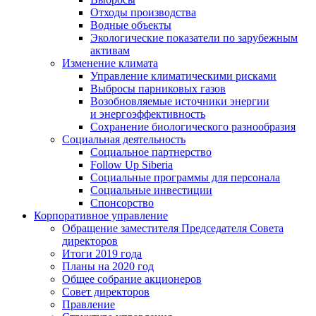
Отходы производства
Водные объекты
Экологические показатели по зарубежным
активам
Изменение климата
Управление климатическими рисками
Выбросы парниковых газов
Возобновляемые источники энергии
и энергоэффективность
Сохранение биологического разнообразия
Социальная деятельность
Социальное партнерство
Follow Up Siberia
Социальные программы для персонала
Социальные инвестиции
Спонсорство
Корпоративное управление
Обращение заместителя Председателя Совета
директоров
Итоги 2019 года
Планы на 2020 год
Общее собрание акционеров
Совет директоров
Правление