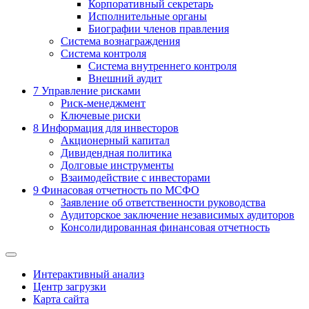
Корпоративный секретарь
Исполнительные органы
Биографии членов правления
Система вознаграждения
Система контроля
Система внутреннего контроля
Внешний аудит
7
Управление рисками
Риск-менеджмент
Ключевые риски
8
Информация для инвесторов
Акционерный капитал
Дивидендная политика
Долговые инструменты
Взаимодействие с инвеcторами
9
Финасовая отчетность по МСФО
Заявление об ответственности руководства
Аудиторское заключение независимых аудиторов
Консолидированная финансовая отчетность
Интерактивный анализ
Центр загрузки
Карта сайта