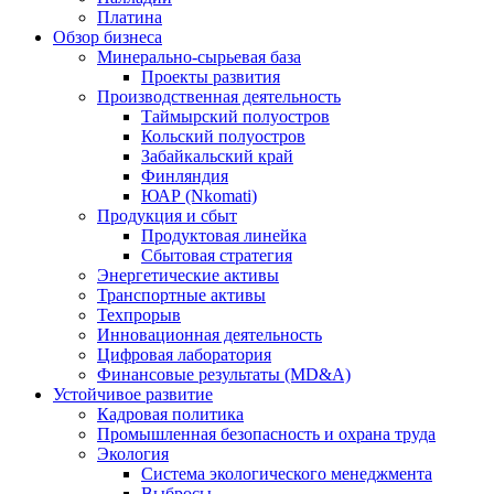
Платина
Обзор бизнеса
Минерально-сырьевая база
Проекты развития
Производственная деятельность
Таймырский полуостров
Кольский полуостров
Забайкальский край
Финляндия
ЮАР (Nkomati)
Продукция и сбыт
Продуктовая линейка
Сбытовая стратегия
Энергетические активы
Транспортные активы
Техпрорыв
Инновационная деятельность
Цифровая лаборатория
Финансовые результаты (MD&A)
Устойчивое развитие
Кадровая политика
Промышленная безопасность и охрана труда
Экология
Система экологического менеджмента
Выбросы