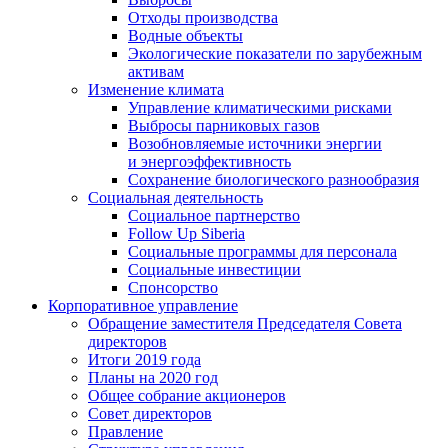
Отходы производства
Водные объекты
Экологические показатели по зарубежным
активам
Изменение климата
Управление климатическими рисками
Выбросы парниковых газов
Возобновляемые источники энергии
и энергоэффективность
Сохранение биологического разнообразия
Социальная деятельность
Социальное партнерство
Follow Up Siberia
Социальные программы для персонала
Социальные инвестиции
Спонсорство
Корпоративное управление
Обращение заместителя Председателя Совета
директоров
Итоги 2019 года
Планы на 2020 год
Общее собрание акционеров
Совет директоров
Правление