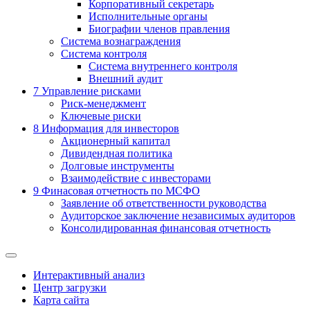
Корпоративный секретарь
Исполнительные органы
Биографии членов правления
Система вознаграждения
Система контроля
Система внутреннего контроля
Внешний аудит
7
Управление рисками
Риск-менеджмент
Ключевые риски
8
Информация для инвесторов
Акционерный капитал
Дивидендная политика
Долговые инструменты
Взаимодействие с инвеcторами
9
Финасовая отчетность по МСФО
Заявление об ответственности руководства
Аудиторское заключение независимых аудиторов
Консолидированная финансовая отчетность
Интерактивный анализ
Центр загрузки
Карта сайта