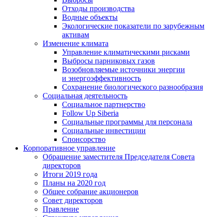
Отходы производства
Водные объекты
Экологические показатели по зарубежным
активам
Изменение климата
Управление климатическими рисками
Выбросы парниковых газов
Возобновляемые источники энергии
и энергоэффективность
Сохранение биологического разнообразия
Социальная деятельность
Социальное партнерство
Follow Up Siberia
Социальные программы для персонала
Социальные инвестиции
Спонсорство
Корпоративное управление
Обращение заместителя Председателя Совета
директоров
Итоги 2019 года
Планы на 2020 год
Общее собрание акционеров
Совет директоров
Правление