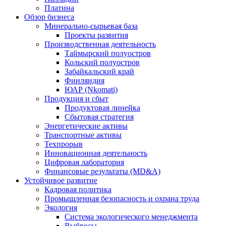
Платина
Обзор бизнеса
Минерально-сырьевая база
Проекты развития
Производственная деятельность
Таймырский полуостров
Кольский полуостров
Забайкальский край
Финляндия
ЮАР (Nkomati)
Продукция и сбыт
Продуктовая линейка
Сбытовая стратегия
Энергетические активы
Транспортные активы
Техпрорыв
Инновационная деятельность
Цифровая лаборатория
Финансовые результаты (MD&A)
Устойчивое развитие
Кадровая политика
Промышленная безопасность и охрана труда
Экология
Система экологического менеджмента
Выбросы