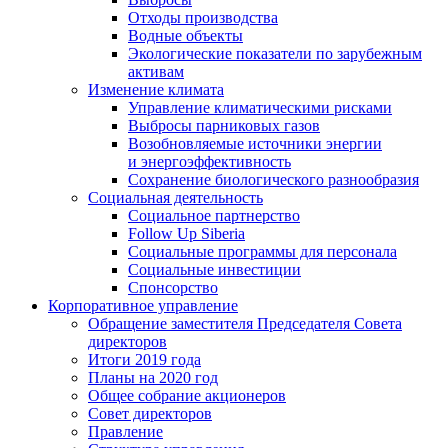
Отходы производства
Водные объекты
Экологические показатели по зарубежным
активам
Изменение климата
Управление климатическими рисками
Выбросы парниковых газов
Возобновляемые источники энергии
и энергоэффективность
Сохранение биологического разнообразия
Социальная деятельность
Социальное партнерство
Follow Up Siberia
Социальные программы для персонала
Социальные инвестиции
Спонсорство
Корпоративное управление
Обращение заместителя Председателя Совета
директоров
Итоги 2019 года
Планы на 2020 год
Общее собрание акционеров
Совет директоров
Правление