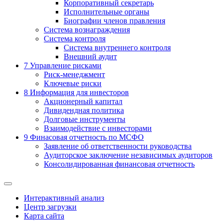
Корпоративный секретарь
Исполнительные органы
Биографии членов правления
Система вознаграждения
Система контроля
Система внутреннего контроля
Внешний аудит
7
Управление рисками
Риск-менеджмент
Ключевые риски
8
Информация для инвесторов
Акционерный капитал
Дивидендная политика
Долговые инструменты
Взаимодействие с инвеcторами
9
Финасовая отчетность по МСФО
Заявление об ответственности руководства
Аудиторское заключение независимых аудиторов
Консолидированная финансовая отчетность
Интерактивный анализ
Центр загрузки
Карта сайта