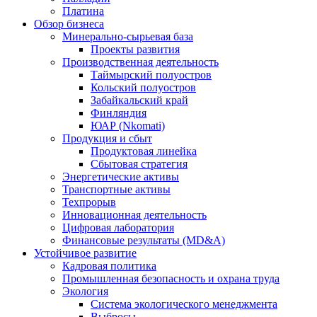
Платина
Обзор бизнеса
Минерально-сырьевая база
Проекты развития
Производственная деятельность
Таймырский полуостров
Кольский полуостров
Забайкальский край
Финляндия
ЮАР (Nkomati)
Продукция и сбыт
Продуктовая линейка
Сбытовая стратегия
Энергетические активы
Транспортные активы
Техпрорыв
Инновационная деятельность
Цифровая лаборатория
Финансовые результаты (MD&A)
Устойчивое развитие
Кадровая политика
Промышленная безопасность и охрана труда
Экология
Система экологического менеджмента
Выбросы