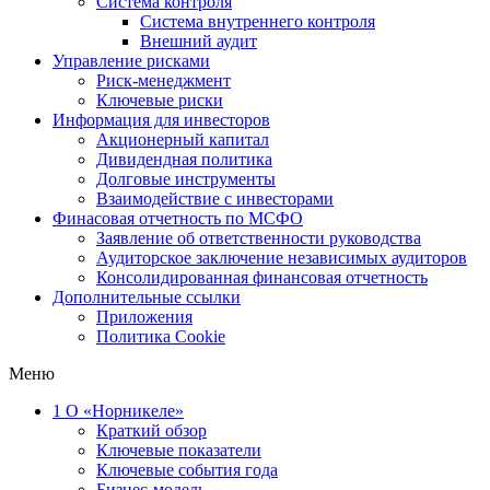
Система контроля
Система внутреннего контроля
Внешний аудит
Управление рисками
Риск-менеджмент
Ключевые риски
Информация для инвесторов
Акционерный капитал
Дивидендная политика
Долговые инструменты
Взаимодействие с инвеcторами
Финасовая отчетность по МСФО
Заявление об ответственности руководства
Аудиторское заключение независимых аудиторов
Консолидированная финансовая отчетность
Дополнительные ссылки
Приложения
Политика Cookie
Меню
1
О «Норникеле»
Краткий обзор
Ключевые показатели
Ключевые события года
Бизнес-модель