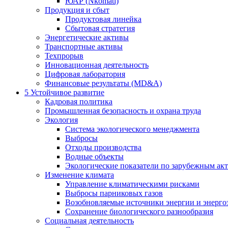
ЮАР (Nkomati)
Продукция и сбыт
Продуктовая линейка
Сбытовая стратегия
Энергетические активы
Транспортные активы
Техпрорыв
Инновационная деятельность
Цифровая лаборатория
Финансовые результаты (MD&A)
5
Устойчивое развитие
Кадровая политика
Промышленная безопасность и охрана труда
Экология
Система экологического менеджмента
Выбросы
Отходы производства
Водные объекты
Экологические показатели по зарубежным ак
Изменение климата
Управление климатическими рисками
Выбросы парниковых газов
Возобновляемые источники энергии и энерго
Сохранение биологического разнообразия
Социальная деятельность