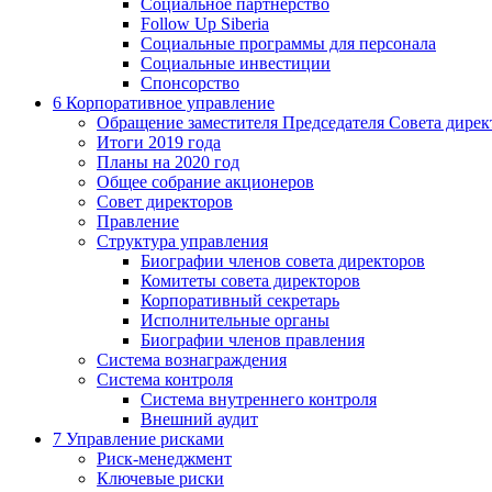
Социальное партнерство
Follow Up Siberia
Социальные программы для персонала
Социальные инвестиции
Спонсорство
6
Корпоративное управление
Обращение заместителя Председателя Совета дирек
Итоги 2019 года
Планы на 2020 год
Общее собрание акционеров
Совет директоров
Правление
Структура управления
Биографии членов совета директоров
Комитеты совета директоров
Корпоративный секретарь
Исполнительные органы
Биографии членов правления
Система вознаграждения
Система контроля
Система внутреннего контроля
Внешний аудит
7
Управление рисками
Риск-менеджмент
Ключевые риски