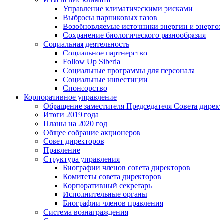
Управление климатическими рисками
Выбросы парниковых газов
Возобновляемые источники энергии и энерго
Сохранение биологического разнообразия
Социальная деятельность
Социальное партнерство
Follow Up Siberia
Социальные программы для персонала
Социальные инвестиции
Спонсорство
Корпоративное управление
Обращение заместителя Председателя Совета дирек
Итоги 2019 года
Планы на 2020 год
Общее собрание акционеров
Совет директоров
Правление
Структура управления
Биографии членов совета директоров
Комитеты совета директоров
Корпоративный секретарь
Исполнительные органы
Биографии членов правления
Система вознаграждения