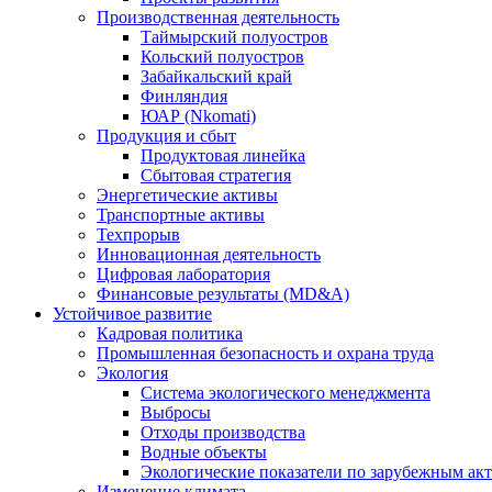
Производственная деятельность
Таймырский полуостров
Кольский полуостров
Забайкальский край
Финляндия
ЮАР (Nkomati)
Продукция и сбыт
Продуктовая линейка
Сбытовая стратегия
Энергетические активы
Транспортные активы
Техпрорыв
Инновационная деятельность
Цифровая лаборатория
Финансовые результаты (MD&A)
Устойчивое развитие
Кадровая политика
Промышленная безопасность и охрана труда
Экология
Система экологического менеджмента
Выбросы
Отходы производства
Водные объекты
Экологические показатели по зарубежным ак
Изменение климата