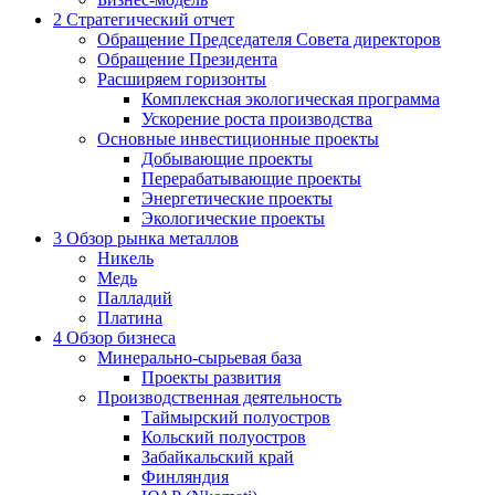
2
Стратегический отчет
Обращение Председателя Совета директоров
Обращение Президента
Расширяем горизонты
Комплексная экологическая программа
Ускорение роста производства
Основные инвестиционные проекты
Добывающие проекты
Перерабатывающие проекты
Энергетические проекты
Экологические проекты
3
Обзор рынка металлов
Никель
Медь
Палладий
Платина
4
Обзор бизнеса
Минерально-сырьевая база
Проекты развития
Производственная деятельность
Таймырский полуостров
Кольский полуостров
Забайкальский край
Финляндия