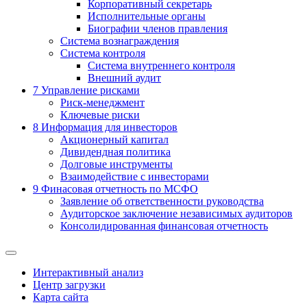
Корпоративный секретарь
Исполнительные органы
Биографии членов правления
Система вознаграждения
Система контроля
Система внутреннего контроля
Внешний аудит
7
Управление рисками
Риск-менеджмент
Ключевые риски
8
Информация для инвесторов
Акционерный капитал
Дивидендная политика
Долговые инструменты
Взаимодействие с инвеcторами
9
Финасовая отчетность по МСФО
Заявление об ответственности руководства
Аудиторское заключение независимых аудиторов
Консолидированная финансовая отчетность
Интерактивный анализ
Центр загрузки
Карта сайта