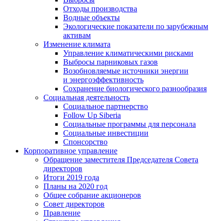
Отходы производства
Водные объекты
Экологические показатели по зарубежным
активам
Изменение климата
Управление климатическими рисками
Выбросы парниковых газов
Возобновляемые источники энергии
и энергоэффективность
Сохранение биологического разнообразия
Социальная деятельность
Социальное партнерство
Follow Up Siberia
Социальные программы для персонала
Социальные инвестиции
Спонсорство
Корпоративное управление
Обращение заместителя Председателя Совета
директоров
Итоги 2019 года
Планы на 2020 год
Общее собрание акционеров
Совет директоров
Правление