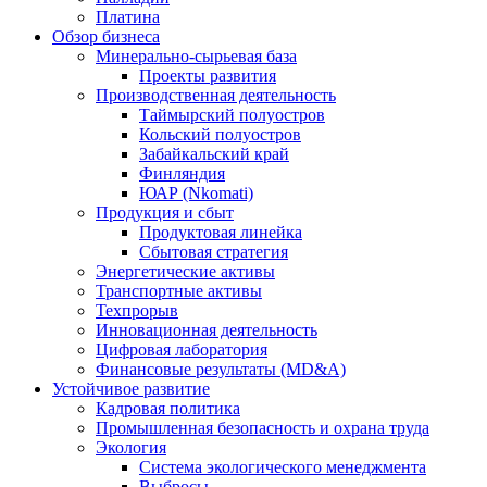
Платина
Обзор бизнеса
Минерально-сырьевая база
Проекты развития
Производственная деятельность
Таймырский полуостров
Кольский полуостров
Забайкальский край
Финляндия
ЮАР (Nkomati)
Продукция и сбыт
Продуктовая линейка
Сбытовая стратегия
Энергетические активы
Транспортные активы
Техпрорыв
Инновационная деятельность
Цифровая лаборатория
Финансовые результаты (MD&A)
Устойчивое развитие
Кадровая политика
Промышленная безопасность и охрана труда
Экология
Система экологического менеджмента
Выбросы