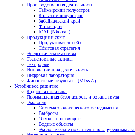
Производственная деятельность
Таймырский полуостров
Кольский полуостров
Забайкальский край
Финляндия
ЮАР (Nkomati)
Продукция и сбыт
Продуктовая линейка
Сбытовая стратегия
Энергетические активы
Транспортные активы
Техпрорыв
Инновационная деятельность
Цифровая лаборатория
Финансовые результаты (MD&A)
Устойчивое развитие
Кадровая политика
Промышленная безопасность и охрана труда
Экология
Система экологического менеджмента
Выбросы
Отходы производства
Водные объекты
Экологические показатели по зарубежным ак
Изменение климата