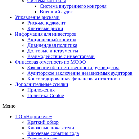
Система контроля
Система внутреннего контроля
Внешний аудит
Управление рисками
Риск-менеджмент
Ключевые риски
Информация для инвесторов
Акционерный капитал
Дивидендная политика
Долговые инструменты
Взаимодействие с инвеcторами
Финасовая отчетность по МСФО
Заявление об ответственности руководства
Аудиторское заключение независимых аудиторов
Консолидированная финансовая отчетность
Дополнительные ссылки
Приложения
Политика Cookie
Меню
1
О «Норникеле»
Краткий обзор
Ключевые показатели
Ключевые события года
Бизнес-модель