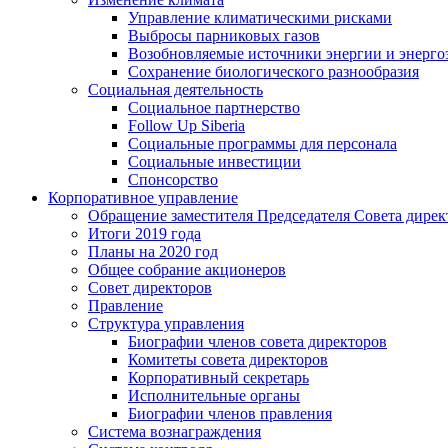
Управление климатическими рисками
Выбросы парниковых газов
Возобновляемые источники энергии и энерго
Сохранение биологического разнообразия
Социальная деятельность
Социальное партнерство
Follow Up Siberia
Социальные программы для персонала
Социальные инвестиции
Спонсорство
Корпоративное управление
Обращение заместителя Председателя Совета дирек
Итоги 2019 года
Планы на 2020 год
Общее собрание акционеров
Совет директоров
Правление
Структура управления
Биографии членов совета директоров
Комитеты совета директоров
Корпоративный секретарь
Исполнительные органы
Биографии членов правления
Система вознаграждения