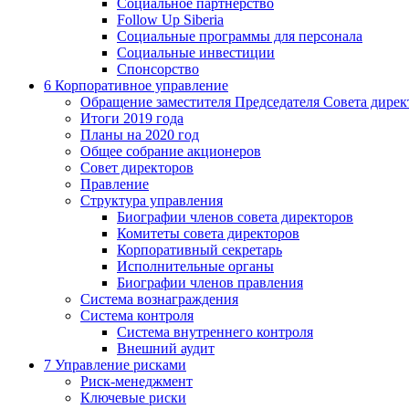
Социальное партнерство
Follow Up Siberia
Социальные программы для персонала
Социальные инвестиции
Спонсорство
6
Корпоративное управление
Обращение заместителя Председателя Совета дирек
Итоги 2019 года
Планы на 2020 год
Общее собрание акционеров
Совет директоров
Правление
Структура управления
Биографии членов совета директоров
Комитеты совета директоров
Корпоративный секретарь
Исполнительные органы
Биографии членов правления
Система вознаграждения
Система контроля
Система внутреннего контроля
Внешний аудит
7
Управление рисками
Риск-менеджмент
Ключевые риски