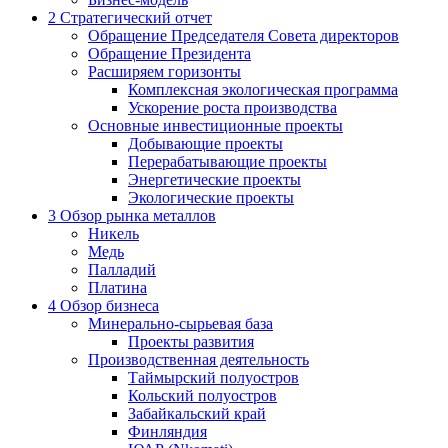
2
Стратегический отчет
Обращение Председателя Совета директоров
Обращение Президента
Расширяем горизонты
Комплексная экологическая программа
Ускорение роста производства
Основные инвестиционные проекты
Добывающие проекты
Перерабатывающие проекты
Энергетические проекты
Экологические проекты
3
Обзор рынка металлов
Никель
Медь
Палладий
Платина
4
Обзор бизнеса
Минерально-сырьевая база
Проекты развития
Производственная деятельность
Таймырский полуостров
Кольский полуостров
Забайкальский край
Финляндия