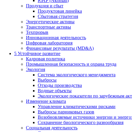
ЮАР (Nkomati)
Продукция и сбыт
Продуктовая линейка
Сбытовая стратегия
Энергетические активы
Транспортные активы
Техпрорыв
Инновационная деятельность
Цифровая лаборатория
Финансовые результаты (MD&A)
5
Устойчивое развитие
Кадровая политика
Промышленная безопасность и охрана труда
Экология
Система экологического менеджмента
Выбросы
Отходы производства
Водные объекты
Экологические показатели по зарубежным ак
Изменение климата
Управление климатическими рисками
Выбросы парниковых газов
Возобновляемые источники энергии и энерго
Сохранение биологического разнообразия
Социальная деятельность