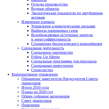
Отходы производства
Водные объекты
Экологические показатели по зарубежным
активам
Изменение климата
Управление климатическими рисками
Выбросы парниковых газов
Возобновляемые источники энергии
и энергоэффективность
Сохранение биологического разнообразия
Социальная деятельность
Социальное партнерство
Follow Up Siberia
Социальные программы для персонала
Социальные инвестиции
Спонсорство
Корпоративное управление
Обращение заместителя Председателя Совета
директоров
Итоги 2019 года
Планы на 2020 год
Общее собрание акционеров
Совет директоров
Правление