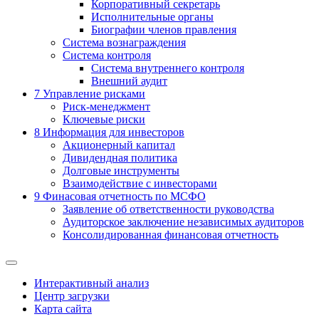
Корпоративный секретарь
Исполнительные органы
Биографии членов правления
Система вознаграждения
Система контроля
Система внутреннего контроля
Внешний аудит
7
Управление рисками
Риск-менеджмент
Ключевые риски
8
Информация для инвесторов
Акционерный капитал
Дивидендная политика
Долговые инструменты
Взаимодействие с инвеcторами
9
Финасовая отчетность по МСФО
Заявление об ответственности руководства
Аудиторское заключение независимых аудиторов
Консолидированная финансовая отчетность
Интерактивный анализ
Центр загрузки
Карта сайта