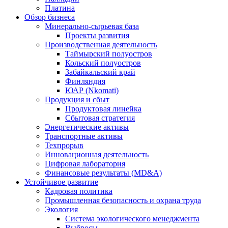
Платина
Обзор бизнеса
Минерально-сырьевая база
Проекты развития
Производственная деятельность
Таймырский полуостров
Кольский полуостров
Забайкальский край
Финляндия
ЮАР (Nkomati)
Продукция и сбыт
Продуктовая линейка
Сбытовая стратегия
Энергетические активы
Транспортные активы
Техпрорыв
Инновационная деятельность
Цифровая лаборатория
Финансовые результаты (MD&A)
Устойчивое развитие
Кадровая политика
Промышленная безопасность и охрана труда
Экология
Система экологического менеджмента
Выбросы