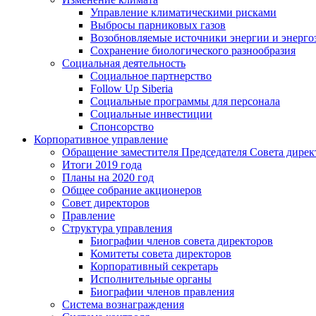
Управление климатическими рисками
Выбросы парниковых газов
Возобновляемые источники энергии и энерго
Сохранение биологического разнообразия
Социальная деятельность
Социальное партнерство
Follow Up Siberia
Социальные программы для персонала
Социальные инвестиции
Спонсорство
Корпоративное управление
Обращение заместителя Председателя Совета дирек
Итоги 2019 года
Планы на 2020 год
Общее собрание акционеров
Совет директоров
Правление
Структура управления
Биографии членов совета директоров
Комитеты совета директоров
Корпоративный секретарь
Исполнительные органы
Биографии членов правления
Система вознаграждения