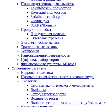
Производственная деятельность
Таймырский полуостров
Кольский полуостров
Забайкальский край
Финляндия
ЮАР (Nkomati)
Продукция и сбыт
Продуктовая линейка
Сбытовая стратегия
Энергетические активы
Транспортные активы
Техпрорыв
Инновационная деятельность
Цифровая лаборатория
Финансовые результаты (MD&A)
Устойчивое развитие
Кадровая политика
Промышленная безопасность и охрана труда
Экология
Система экологического менеджмента
Выбросы
Отходы производства
Водные объекты
Экологические показатели по зарубежным ак
Изменение климата