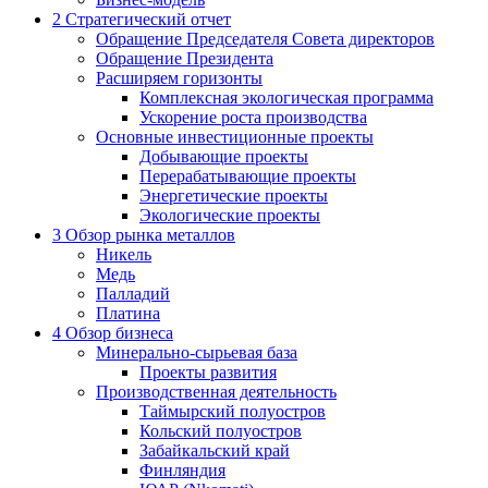
2
Стратегический отчет
Обращение Председателя Совета директоров
Обращение Президента
Расширяем горизонты
Комплексная экологическая программа
Ускорение роста производства
Основные инвестиционные проекты
Добывающие проекты
Перерабатывающие проекты
Энергетические проекты
Экологические проекты
3
Обзор рынка металлов
Никель
Медь
Палладий
Платина
4
Обзор бизнеса
Минерально-сырьевая база
Проекты развития
Производственная деятельность
Таймырский полуостров
Кольский полуостров
Забайкальский край
Финляндия