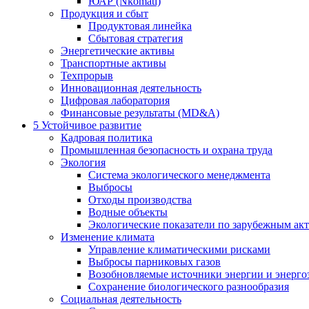
ЮАР (Nkomati)
Продукция и сбыт
Продуктовая линейка
Сбытовая стратегия
Энергетические активы
Транспортные активы
Техпрорыв
Инновационная деятельность
Цифровая лаборатория
Финансовые результаты (MD&A)
5
Устойчивое развитие
Кадровая политика
Промышленная безопасность и охрана труда
Экология
Система экологического менеджмента
Выбросы
Отходы производства
Водные объекты
Экологические показатели по зарубежным ак
Изменение климата
Управление климатическими рисками
Выбросы парниковых газов
Возобновляемые источники энергии и энерго
Сохранение биологического разнообразия
Социальная деятельность