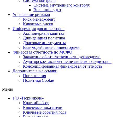
Система контроля
Система внутреннего контроля
Внешний аудит
Управление рисками
Риск-менеджмент
Ключевые риски
Информация для инвесторов
Акционерный капитал
Дивидендная политика
Долговые инструменты
Взаимодействие с инвеcторами
Финасовая отчетность по МСФО
Заявление об ответственности руководства
Аудиторское заключение независимых аудиторов
Консолидированная финансовая отчетность
Дополнительные ссылки
Приложения
Политика Cookie
Меню
1
О «Норникеле»
Краткий обзор
Ключевые показатели
Ключевые события года
Бизнес-модель