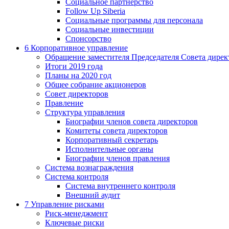
Социальное партнерство
Follow Up Siberia
Социальные программы для персонала
Социальные инвестиции
Спонсорство
6
Корпоративное управление
Обращение заместителя Председателя Совета дирек
Итоги 2019 года
Планы на 2020 год
Общее собрание акционеров
Совет директоров
Правление
Структура управления
Биографии членов совета директоров
Комитеты совета директоров
Корпоративный секретарь
Исполнительные органы
Биографии членов правления
Система вознаграждения
Система контроля
Система внутреннего контроля
Внешний аудит
7
Управление рисками
Риск-менеджмент
Ключевые риски