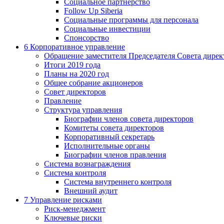
Социальное партнерство
Follow Up Siberia
Социальные программы для персонала
Социальные инвестиции
Спонсорство
6
Корпоративное управление
Обращение заместителя Председателя Совета дирек
Итоги 2019 года
Планы на 2020 год
Общее собрание акционеров
Совет директоров
Правление
Структура управления
Биографии членов совета директоров
Комитеты совета директоров
Корпоративный секретарь
Исполнительные органы
Биографии членов правления
Система вознаграждения
Система контроля
Система внутреннего контроля
Внешний аудит
7
Управление рисками
Риск-менеджмент
Ключевые риски