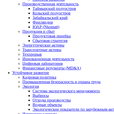
Производственная деятельность
Таймырский полуостров
Кольский полуостров
Забайкальский край
Финляндия
ЮАР (Nkomati)
Продукция и сбыт
Продуктовая линейка
Сбытовая стратегия
Энергетические активы
Транспортные активы
Техпрорыв
Инновационная деятельность
Цифровая лаборатория
Финансовые результаты (MD&A)
Устойчивое развитие
Кадровая политика
Промышленная безопасность и охрана труда
Экология
Система экологического менеджмента
Выбросы
Отходы производства
Водные объекты
Экологические показатели по зарубежным ак
Изменение климата