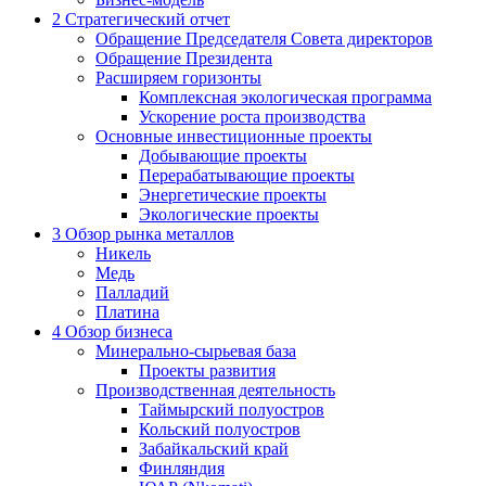
2
Стратегический отчет
Обращение Председателя Совета директоров
Обращение Президента
Расширяем горизонты
Комплексная экологическая программа
Ускорение роста производства
Основные инвестиционные проекты
Добывающие проекты
Перерабатывающие проекты
Энергетические проекты
Экологические проекты
3
Обзор рынка металлов
Никель
Медь
Палладий
Платина
4
Обзор бизнеса
Минерально-сырьевая база
Проекты развития
Производственная деятельность
Таймырский полуостров
Кольский полуостров
Забайкальский край
Финляндия