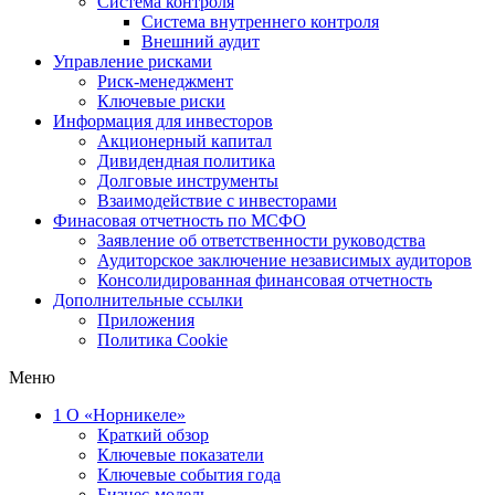
Система контроля
Система внутреннего контроля
Внешний аудит
Управление рисками
Риск-менеджмент
Ключевые риски
Информация для инвесторов
Акционерный капитал
Дивидендная политика
Долговые инструменты
Взаимодействие с инвеcторами
Финасовая отчетность по МСФО
Заявление об ответственности руководства
Аудиторское заключение независимых аудиторов
Консолидированная финансовая отчетность
Дополнительные ссылки
Приложения
Политика Cookie
Меню
1
О «Норникеле»
Краткий обзор
Ключевые показатели
Ключевые события года
Бизнес-модель