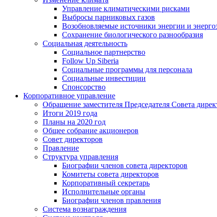
Управление климатическими рисками
Выбросы парниковых газов
Возобновляемые источники энергии и энерго
Сохранение биологического разнообразия
Социальная деятельность
Социальное партнерство
Follow Up Siberia
Социальные программы для персонала
Социальные инвестиции
Спонсорство
Корпоративное управление
Обращение заместителя Председателя Совета дирек
Итоги 2019 года
Планы на 2020 год
Общее собрание акционеров
Совет директоров
Правление
Структура управления
Биографии членов совета директоров
Комитеты совета директоров
Корпоративный секретарь
Исполнительные органы
Биографии членов правления
Система вознаграждения