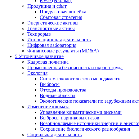
ЮАР (Nkomati)
Продукция и сбыт
Продуктовая линейка
Сбытовая стратегия
Энергетические активы
Транспортные активы
Техпрорыв
Инновационная деятельность
Цифровая лаборатория
Финансовые результаты (MD&A)
5
Устойчивое развитие
Кадровая политика
Промышленная безопасность и охрана труда
Экология
Система экологического менеджмента
Выбросы
Отходы производства
Водные объекты
Экологические показатели по зарубежным ак
Изменение климата
Управление климатическими рисками
Выбросы парниковых газов
Возобновляемые источники энергии и энерго
Сохранение биологического разнообразия
Социальная деятельность