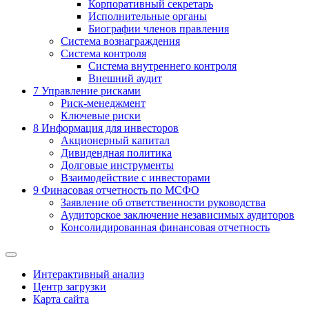
Корпоративный секретарь
Исполнительные органы
Биографии членов правления
Система вознаграждения
Система контроля
Система внутреннего контроля
Внешний аудит
7
Управление рисками
Риск-менеджмент
Ключевые риски
8
Информация для инвесторов
Акционерный капитал
Дивидендная политика
Долговые инструменты
Взаимодействие с инвеcторами
9
Финасовая отчетность по МСФО
Заявление об ответственности руководства
Аудиторское заключение независимых аудиторов
Консолидированная финансовая отчетность
Интерактивный анализ
Центр загрузки
Карта сайта