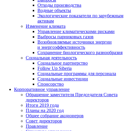
Отходы производства
Водные объекты
Экологические показатели по зарубежным
активам
Изменение климата
Управление климатическими рисками
Выбросы парниковых газов
Возобновляемые источники энергии
и энергоэффективность
Сохранение биологического разнообразия
Социальная деятельность
Социальное партнерство
Follow Up Siberia
Социальные программы для персонала
Социальные инвестиции
Спонсорство
Корпоративное управление
Обращение заместителя Председателя Совета
директоров
Итоги 2019 года
Планы на 2020 год
Общее собрание акционеров
Совет директоров
Правление