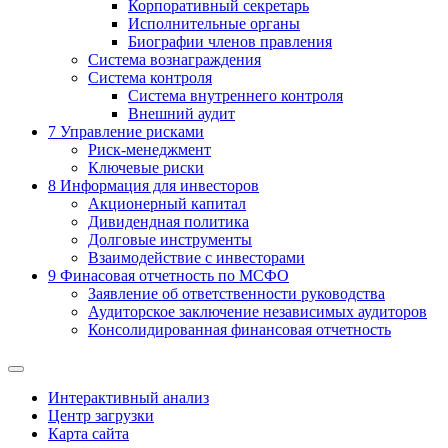
Корпоративный секретарь
Исполнительные органы
Биографии членов правления
Система вознаграждения
Система контроля
Система внутреннего контроля
Внешний аудит
7
Управление рисками
Риск-менеджмент
Ключевые риски
8
Информация для инвесторов
Акционерный капитал
Дивидендная политика
Долговые инструменты
Взаимодействие с инвеcторами
9
Финасовая отчетность по МСФО
Заявление об ответственности руководства
Аудиторское заключение независимых аудиторов
Консолидированная финансовая отчетность
Интерактивный анализ
Центр загрузки
Карта сайта