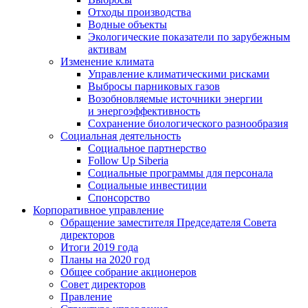
Отходы производства
Водные объекты
Экологические показатели по зарубежным
активам
Изменение климата
Управление климатическими рисками
Выбросы парниковых газов
Возобновляемые источники энергии
и энергоэффективность
Сохранение биологического разнообразия
Социальная деятельность
Социальное партнерство
Follow Up Siberia
Социальные программы для персонала
Социальные инвестиции
Спонсорство
Корпоративное управление
Обращение заместителя Председателя Совета
директоров
Итоги 2019 года
Планы на 2020 год
Общее собрание акционеров
Совет директоров
Правление