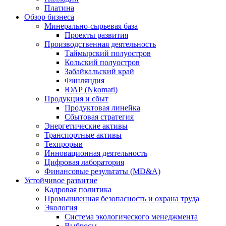
Платина
Обзор бизнеса
Минерально-сырьевая база
Проекты развития
Производственная деятельность
Таймырский полуостров
Кольский полуостров
Забайкальский край
Финляндия
ЮАР (Nkomati)
Продукция и сбыт
Продуктовая линейка
Сбытовая стратегия
Энергетические активы
Транспортные активы
Техпрорыв
Инновационная деятельность
Цифровая лаборатория
Финансовые результаты (MD&A)
Устойчивое развитие
Кадровая политика
Промышленная безопасность и охрана труда
Экология
Система экологического менеджмента
Выбросы