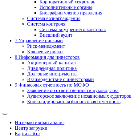
Корпоративный секретарь
Исполнительные органы
Биографии членов правления
Система вознаграждения
Система контроля
Система внутреннего контроля
Внешний аудит
7
Управление рисками
Риск-менеджмент
Ключевые риски
8
Информация для инвесторов
Акционерный капитал
Дивидендная политика
Долговые инструменты
Взаимодействие с инвеcторами
9
Финасовая отчетность по МСФО
Заявление об ответственности руководства
Аудиторское заключение независимых аудиторов
Консолидированная финансовая отчетность
Интерактивный анализ
Центр загрузки
Карта сайта