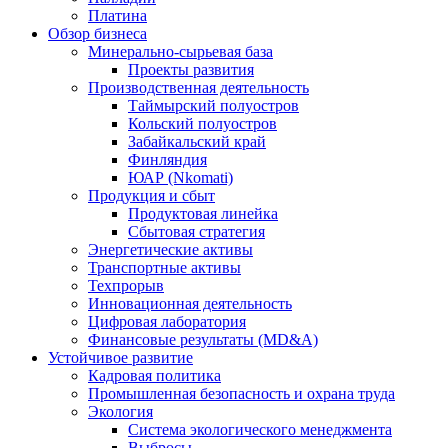
Платина
Обзор бизнеса
Минерально-сырьевая база
Проекты развития
Производственная деятельность
Таймырский полуостров
Кольский полуостров
Забайкальский край
Финляндия
ЮАР (Nkomati)
Продукция и сбыт
Продуктовая линейка
Сбытовая стратегия
Энергетические активы
Транспортные активы
Техпрорыв
Инновационная деятельность
Цифровая лаборатория
Финансовые результаты (MD&A)
Устойчивое развитие
Кадровая политика
Промышленная безопасность и охрана труда
Экология
Система экологического менеджмента
Выбросы