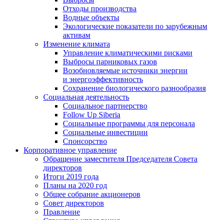
Отходы производства
Водные объекты
Экологические показатели по зарубежным
активам
Изменение климата
Управление климатическими рисками
Выбросы парниковых газов
Возобновляемые источники энергии
и энергоэффективность
Сохранение биологического разнообразия
Социальная деятельность
Социальное партнерство
Follow Up Siberia
Социальные программы для персонала
Социальные инвестиции
Спонсорство
Корпоративное управление
Обращение заместителя Председателя Совета
директоров
Итоги 2019 года
Планы на 2020 год
Общее собрание акционеров
Совет директоров
Правление