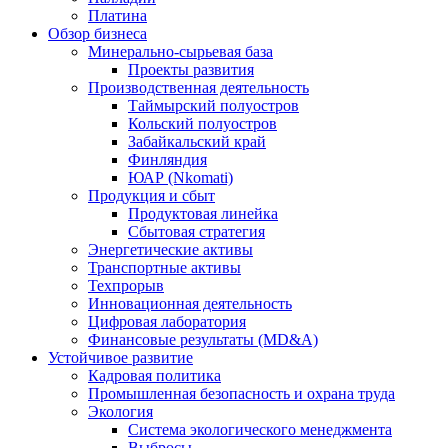
Платина
Обзор бизнеса
Минерально-сырьевая база
Проекты развития
Производственная деятельность
Таймырский полуостров
Кольский полуостров
Забайкальский край
Финляндия
ЮАР (Nkomati)
Продукция и сбыт
Продуктовая линейка
Сбытовая стратегия
Энергетические активы
Транспортные активы
Техпрорыв
Инновационная деятельность
Цифровая лаборатория
Финансовые результаты (MD&A)
Устойчивое развитие
Кадровая политика
Промышленная безопасность и охрана труда
Экология
Система экологического менеджмента
Выбросы