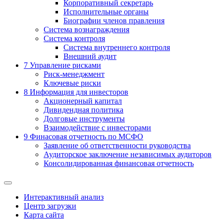
Корпоративный секретарь
Исполнительные органы
Биографии членов правления
Система вознаграждения
Система контроля
Система внутреннего контроля
Внешний аудит
7
Управление рисками
Риск-менеджмент
Ключевые риски
8
Информация для инвесторов
Акционерный капитал
Дивидендная политика
Долговые инструменты
Взаимодействие с инвеcторами
9
Финасовая отчетность по МСФО
Заявление об ответственности руководства
Аудиторское заключение независимых аудиторов
Консолидированная финансовая отчетность
Интерактивный анализ
Центр загрузки
Карта сайта