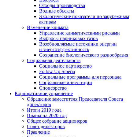
Отходы производства
Водные объекты
Экологические показатели по зарубежным
активам
Изменение климата
Управление климатическими рисками
Выбросы парниковых газов
Возобновляемые источники энергии
и энергоэффективность
Сохранение биологического разнообразия
Социальная деятельность
Социальное партнерство
Follow Up Siberia
Социальные программы для персонала
Социальные инвестиции
Спонсорство
Корпоративное управление
Обращение заместителя Председателя Совета
директоров
Итоги 2019 года
Планы на 2020 год
Общее собрание акционеров
Совет директоров
Правление