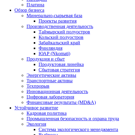
Платина
Обзор бизнеса
Минерально-сырьевая база
Проекты развития
Производственная деятельность
Таймырский полуостров
Кольский полуостров
Забайкальский край
Финляндия
ЮАР (Nkomati)
Продукция и сбыт
Продуктовая линейка
Сбытовая стратегия
Энергетические активы
Транспортные активы
Техпрорыв
Инновационная деятельность
Цифровая лаборатория
Финансовые результаты (MD&A)
Устойчивое развитие
Кадровая политика
Промышленная безопасность и охрана труда
Экология
Система экологического менеджмента
Выбросы