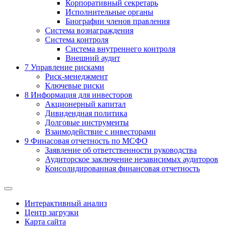
Корпоративный секретарь
Исполнительные органы
Биографии членов правления
Система вознаграждения
Система контроля
Система внутреннего контроля
Внешний аудит
7
Управление рисками
Риск-менеджмент
Ключевые риски
8
Информация для инвесторов
Акционерный капитал
Дивидендная политика
Долговые инструменты
Взаимодействие с инвеcторами
9
Финасовая отчетность по МСФО
Заявление об ответственности руководства
Аудиторское заключение независимых аудиторов
Консолидированная финансовая отчетность
Интерактивный анализ
Центр загрузки
Карта сайта