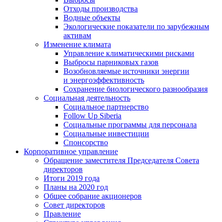
Отходы производства
Водные объекты
Экологические показатели по зарубежным
активам
Изменение климата
Управление климатическими рисками
Выбросы парниковых газов
Возобновляемые источники энергии
и энергоэффективность
Сохранение биологического разнообразия
Социальная деятельность
Социальное партнерство
Follow Up Siberia
Социальные программы для персонала
Социальные инвестиции
Спонсорство
Корпоративное управление
Обращение заместителя Председателя Совета
директоров
Итоги 2019 года
Планы на 2020 год
Общее собрание акционеров
Совет директоров
Правление