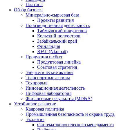
Платина
Обзор бизнеса
Минерально-сырьевая база
Проекты развития
Производственная деятельность
Таймырский полуостров
Кольский полуостров
Забайкальский край
Финляндия
ЮАР (Nkomati)
Продукция и сбыт
Продуктовая линейка
Сбытовая стратегия
Энергетические активы
Транспортные активы
Техпрорыв
Инновационная деятельность
Цифровая лаборатория
Финансовые результаты (MD&A)
Устойчивое развитие
Кадровая политика
Промышленная безопасность и охрана труда
Экология
Система экологического менеджмента
Выбросы