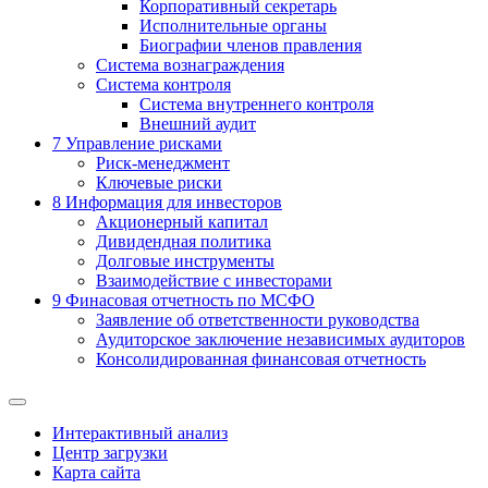
Корпоративный секретарь
Исполнительные органы
Биографии членов правления
Система вознаграждения
Система контроля
Система внутреннего контроля
Внешний аудит
7
Управление рисками
Риск-менеджмент
Ключевые риски
8
Информация для инвесторов
Акционерный капитал
Дивидендная политика
Долговые инструменты
Взаимодействие с инвеcторами
9
Финасовая отчетность по МСФО
Заявление об ответственности руководства
Аудиторское заключение независимых аудиторов
Консолидированная финансовая отчетность
Интерактивный анализ
Центр загрузки
Карта сайта