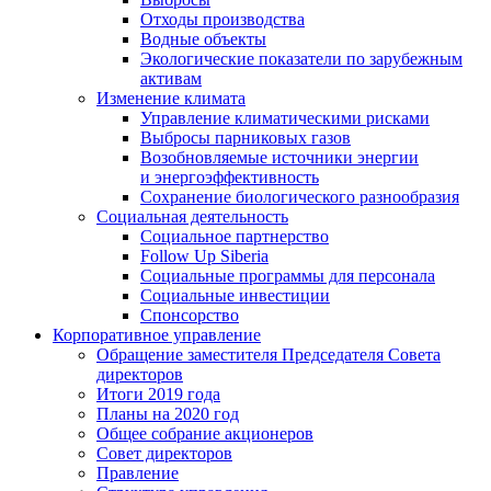
Отходы производства
Водные объекты
Экологические показатели по зарубежным
активам
Изменение климата
Управление климатическими рисками
Выбросы парниковых газов
Возобновляемые источники энергии
и энергоэффективность
Сохранение биологического разнообразия
Социальная деятельность
Социальное партнерство
Follow Up Siberia
Социальные программы для персонала
Социальные инвестиции
Спонсорство
Корпоративное управление
Обращение заместителя Председателя Совета
директоров
Итоги 2019 года
Планы на 2020 год
Общее собрание акционеров
Совет директоров
Правление