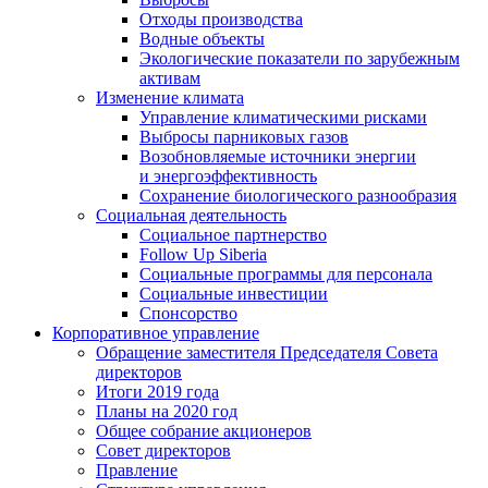
Отходы производства
Водные объекты
Экологические показатели по зарубежным
активам
Изменение климата
Управление климатическими рисками
Выбросы парниковых газов
Возобновляемые источники энергии
и энергоэффективность
Сохранение биологического разнообразия
Социальная деятельность
Социальное партнерство
Follow Up Siberia
Социальные программы для персонала
Социальные инвестиции
Спонсорство
Корпоративное управление
Обращение заместителя Председателя Совета
директоров
Итоги 2019 года
Планы на 2020 год
Общее собрание акционеров
Совет директоров
Правление