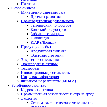
Платина
Обзор бизнеса
Минерально-сырьевая база
Проекты развития
Производственная деятельность
Таймырский полуостров
Кольский полуостров
Забайкальский край
Финляндия
ЮАР (Nkomati)
Продукция и сбыт
Продуктовая линейка
Сбытовая стратегия
Энергетические активы
Транспортные активы
Техпрорыв
Инновационная деятельность
Цифровая лаборатория
Финансовые результаты (MD&A)
Устойчивое развитие
Кадровая политика
Промышленная безопасность и охрана труда
Экология
Система экологического менеджмента
Выбросы