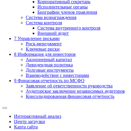
Корпоративный секретарь
Исполнительные органы
Биографии членов правления
Система вознаграждения
Система контроля
Система внутреннего контроля
Внешний аудит
7
Управление рисками
Риск-менеджмент
Ключевые риски
8
Информация для инвесторов
Акционерный капитал
Дивидендная политика
Долговые инструменты
Взаимодействие с инвеcторами
9
Финасовая отчетность по МСФО
Заявление об ответственности руководства
Аудиторское заключение независимых аудиторов
Консолидированная финансовая отчетность
Интерактивный анализ
Центр загрузки
Карта сайта