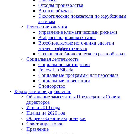
Отходы производства
Водные объекты
Экологические показатели по зарубежным
активам
Изменение климата
Управление климатическими рисками
Выбросы парниковых газов
Возобновляемые источники энергии
и энергоэффективность
Сохранение биологического разнообразия
Социальная деятельность
Социальное партнерство
Follow Up Siberia
Социальные программы для персонала
Социальные инвестиции
Спонсорство
Корпоративное управление
Обращение заместителя Председателя Совета
директоров
Итоги 2019 года
Планы на 2020 год
Общее собрание акционеров
Совет директоров
Правление