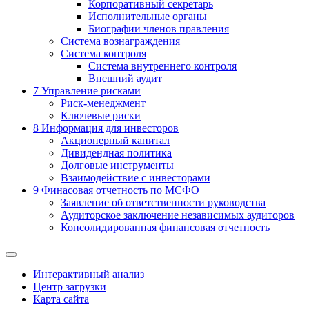
Корпоративный секретарь
Исполнительные органы
Биографии членов правления
Система вознаграждения
Система контроля
Система внутреннего контроля
Внешний аудит
7
Управление рисками
Риск-менеджмент
Ключевые риски
8
Информация для инвесторов
Акционерный капитал
Дивидендная политика
Долговые инструменты
Взаимодействие с инвеcторами
9
Финасовая отчетность по МСФО
Заявление об ответственности руководства
Аудиторское заключение независимых аудиторов
Консолидированная финансовая отчетность
Интерактивный анализ
Центр загрузки
Карта сайта