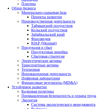
Платина
Обзор бизнеса
Минерально-сырьевая база
Проекты развития
Производственная деятельность
Таймырский полуостров
Кольский полуостров
Забайкальский край
Финляндия
ЮАР (Nkomati)
Продукция и сбыт
Продуктовая линейка
Сбытовая стратегия
Энергетические активы
Транспортные активы
Техпрорыв
Инновационная деятельность
Цифровая лаборатория
Финансовые результаты (MD&A)
Устойчивое развитие
Кадровая политика
Промышленная безопасность и охрана труда
Экология
Система экологического менеджмента
Выбросы