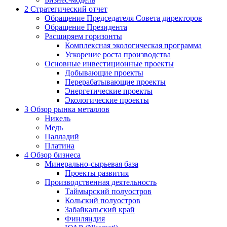
2
Стратегический отчет
Обращение Председателя Совета директоров
Обращение Президента
Расширяем горизонты
Комплексная экологическая программа
Ускорение роста производства
Основные инвестиционные проекты
Добывающие проекты
Перерабатывающие проекты
Энергетические проекты
Экологические проекты
3
Обзор рынка металлов
Никель
Медь
Палладий
Платина
4
Обзор бизнеса
Минерально-сырьевая база
Проекты развития
Производственная деятельность
Таймырский полуостров
Кольский полуостров
Забайкальский край
Финляндия