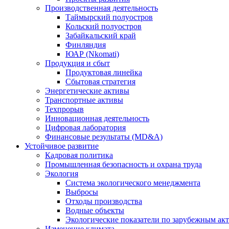
Производственная деятельность
Таймырский полуостров
Кольский полуостров
Забайкальский край
Финляндия
ЮАР (Nkomati)
Продукция и сбыт
Продуктовая линейка
Сбытовая стратегия
Энергетические активы
Транспортные активы
Техпрорыв
Инновационная деятельность
Цифровая лаборатория
Финансовые результаты (MD&A)
Устойчивое развитие
Кадровая политика
Промышленная безопасность и охрана труда
Экология
Система экологического менеджмента
Выбросы
Отходы производства
Водные объекты
Экологические показатели по зарубежным ак
Изменение климата