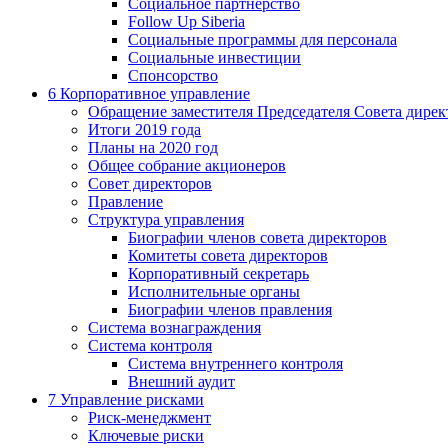
Социальное партнерство
Follow Up Siberia
Социальные программы для персонала
Социальные инвестиции
Спонсорство
6
Корпоративное управление
Обращение заместителя Председателя Совета дирек
Итоги 2019 года
Планы на 2020 год
Общее собрание акционеров
Совет директоров
Правление
Структура управления
Биографии членов совета директоров
Комитеты совета директоров
Корпоративный секретарь
Исполнительные органы
Биографии членов правления
Система вознаграждения
Система контроля
Система внутреннего контроля
Внешний аудит
7
Управление рисками
Риск-менеджмент
Ключевые риски