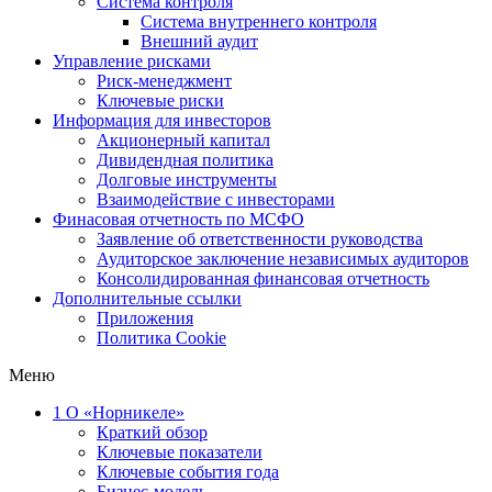
Система контроля
Система внутреннего контроля
Внешний аудит
Управление рисками
Риск-менеджмент
Ключевые риски
Информация для инвесторов
Акционерный капитал
Дивидендная политика
Долговые инструменты
Взаимодействие с инвеcторами
Финасовая отчетность по МСФО
Заявление об ответственности руководства
Аудиторское заключение независимых аудиторов
Консолидированная финансовая отчетность
Дополнительные ссылки
Приложения
Политика Cookie
Меню
1
О «Норникеле»
Краткий обзор
Ключевые показатели
Ключевые события года
Бизнес-модель