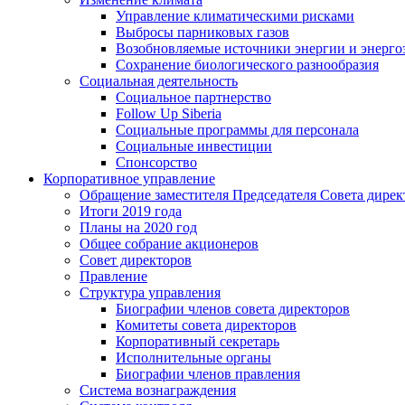
Управление климатическими рисками
Выбросы парниковых газов
Возобновляемые источники энергии и энерго
Сохранение биологического разнообразия
Социальная деятельность
Социальное партнерство
Follow Up Siberia
Социальные программы для персонала
Социальные инвестиции
Спонсорство
Корпоративное управление
Обращение заместителя Председателя Совета дирек
Итоги 2019 года
Планы на 2020 год
Общее собрание акционеров
Совет директоров
Правление
Структура управления
Биографии членов совета директоров
Комитеты совета директоров
Корпоративный секретарь
Исполнительные органы
Биографии членов правления
Система вознаграждения