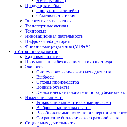
ЮАР (Nkomati)
Продукция и сбыт
Продуктовая линейка
Сбытовая стратегия
Энергетические активы
Транспортные активы
Техпрорыв
Инновационная деятельность
Цифровая лаборатория
Финансовые результаты (MD&A)
5
Устойчивое развитие
Кадровая политика
Промышленная безопасность и охрана труда
Экология
Система экологического менеджмента
Выбросы
Отходы производства
Водные объекты
Экологические показатели по зарубежным ак
Изменение климата
Управление климатическими рисками
Выбросы парниковых газов
Возобновляемые источники энергии и энерго
Сохранение биологического разнообразия
Социальная деятельность