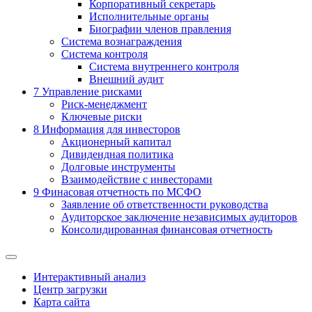
Корпоративный секретарь
Исполнительные органы
Биографии членов правления
Система вознаграждения
Система контроля
Система внутреннего контроля
Внешний аудит
7
Управление рисками
Риск-менеджмент
Ключевые риски
8
Информация для инвесторов
Акционерный капитал
Дивидендная политика
Долговые инструменты
Взаимодействие с инвеcторами
9
Финасовая отчетность по МСФО
Заявление об ответственности руководства
Аудиторское заключение независимых аудиторов
Консолидированная финансовая отчетность
Интерактивный анализ
Центр загрузки
Карта сайта