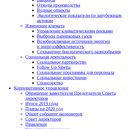
Отходы производства
Водные объекты
Экологические показатели по зарубежным
активам
Изменение климата
Управление климатическими рисками
Выбросы парниковых газов
Возобновляемые источники энергии
и энергоэффективность
Сохранение биологического разнообразия
Социальная деятельность
Социальное партнерство
Follow Up Siberia
Социальные программы для персонала
Социальные инвестиции
Спонсорство
Корпоративное управление
Обращение заместителя Председателя Совета
директоров
Итоги 2019 года
Планы на 2020 год
Общее собрание акционеров
Совет директоров
Правление