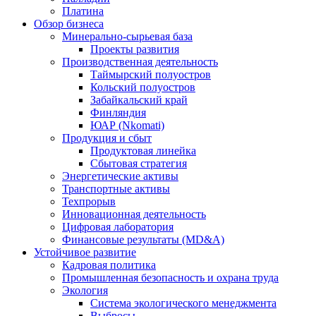
Платина
Обзор бизнеса
Минерально-сырьевая база
Проекты развития
Производственная деятельность
Таймырский полуостров
Кольский полуостров
Забайкальский край
Финляндия
ЮАР (Nkomati)
Продукция и сбыт
Продуктовая линейка
Сбытовая стратегия
Энергетические активы
Транспортные активы
Техпрорыв
Инновационная деятельность
Цифровая лаборатория
Финансовые результаты (MD&A)
Устойчивое развитие
Кадровая политика
Промышленная безопасность и охрана труда
Экология
Система экологического менеджмента
Выбросы