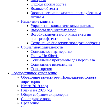
Отходы производства
Водные объекты
Экологические показатели по зарубежным
активам
Изменение климата
Управление климатическими рисками
Выбросы парниковых газов
Возобновляемые источники энергии
и энергоэффективность
Сохранение биологического разнообразия
Социальная деятельность
Социальное партнерство
Follow Up Siberia
Социальные программы для персонала
Социальные инвестиции
Спонсорство
Корпоративное управление
Обращение заместителя Председателя Совета
директоров
Итоги 2019 года
Планы на 2020 год
Общее собрание акционеров
Совет директоров
Правление