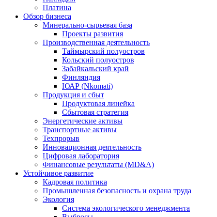
Платина
Обзор бизнеса
Минерально-сырьевая база
Проекты развития
Производственная деятельность
Таймырский полуостров
Кольский полуостров
Забайкальский край
Финляндия
ЮАР (Nkomati)
Продукция и сбыт
Продуктовая линейка
Сбытовая стратегия
Энергетические активы
Транспортные активы
Техпрорыв
Инновационная деятельность
Цифровая лаборатория
Финансовые результаты (MD&A)
Устойчивое развитие
Кадровая политика
Промышленная безопасность и охрана труда
Экология
Система экологического менеджмента
Выбросы