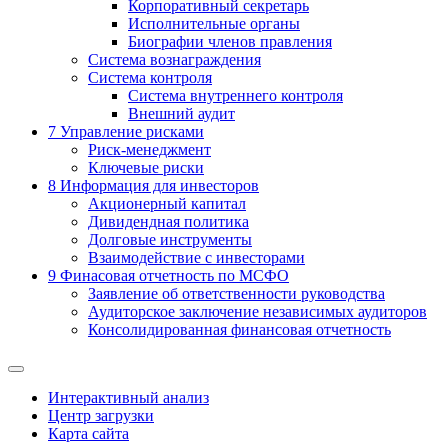
Корпоративный секретарь
Исполнительные органы
Биографии членов правления
Система вознаграждения
Система контроля
Система внутреннего контроля
Внешний аудит
7
Управление рисками
Риск-менеджмент
Ключевые риски
8
Информация для инвесторов
Акционерный капитал
Дивидендная политика
Долговые инструменты
Взаимодействие с инвеcторами
9
Финасовая отчетность по МСФО
Заявление об ответственности руководства
Аудиторское заключение независимых аудиторов
Консолидированная финансовая отчетность
Интерактивный анализ
Центр загрузки
Карта сайта