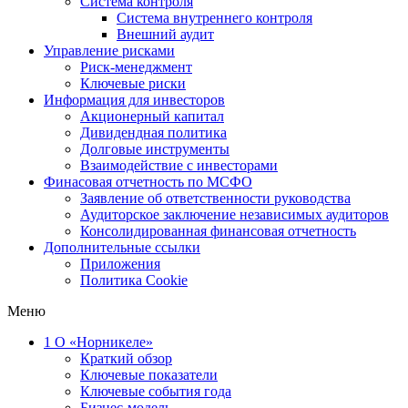
Система контроля
Система внутреннего контроля
Внешний аудит
Управление рисками
Риск-менеджмент
Ключевые риски
Информация для инвесторов
Акционерный капитал
Дивидендная политика
Долговые инструменты
Взаимодействие с инвеcторами
Финасовая отчетность по МСФО
Заявление об ответственности руководства
Аудиторское заключение независимых аудиторов
Консолидированная финансовая отчетность
Дополнительные ссылки
Приложения
Политика Cookie
Меню
1
О «Норникеле»
Краткий обзор
Ключевые показатели
Ключевые события года
Бизнес-модель