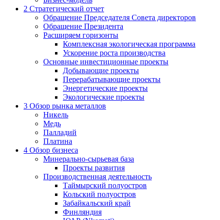
2
Стратегический отчет
Обращение Председателя Совета директоров
Обращение Президента
Расширяем горизонты
Комплексная экологическая программа
Ускорение роста производства
Основные инвестиционные проекты
Добывающие проекты
Перерабатывающие проекты
Энергетические проекты
Экологические проекты
3
Обзор рынка металлов
Никель
Медь
Палладий
Платина
4
Обзор бизнеса
Минерально-сырьевая база
Проекты развития
Производственная деятельность
Таймырский полуостров
Кольский полуостров
Забайкальский край
Финляндия