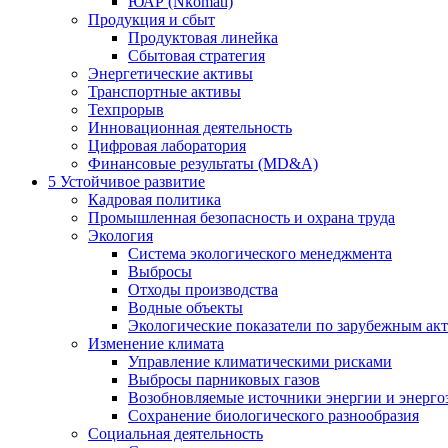
ЮАР (Nkomati)
Продукция и сбыт
Продуктовая линейка
Сбытовая стратегия
Энергетические активы
Транспортные активы
Техпрорыв
Инновационная деятельность
Цифровая лаборатория
Финансовые результаты (MD&A)
5
Устойчивое развитие
Кадровая политика
Промышленная безопасность и охрана труда
Экология
Система экологического менеджмента
Выбросы
Отходы производства
Водные объекты
Экологические показатели по зарубежным ак
Изменение климата
Управление климатическими рисками
Выбросы парниковых газов
Возобновляемые источники энергии и энерго
Сохранение биологического разнообразия
Социальная деятельность