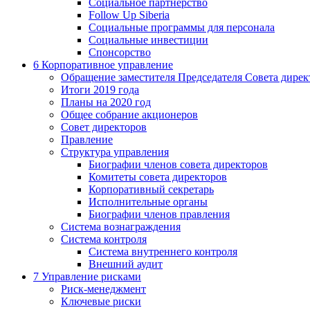
Социальное партнерство
Follow Up Siberia
Социальные программы для персонала
Социальные инвестиции
Спонсорство
6
Корпоративное управление
Обращение заместителя Председателя Совета дирек
Итоги 2019 года
Планы на 2020 год
Общее собрание акционеров
Совет директоров
Правление
Структура управления
Биографии членов совета директоров
Комитеты совета директоров
Корпоративный секретарь
Исполнительные органы
Биографии членов правления
Система вознаграждения
Система контроля
Система внутреннего контроля
Внешний аудит
7
Управление рисками
Риск-менеджмент
Ключевые риски