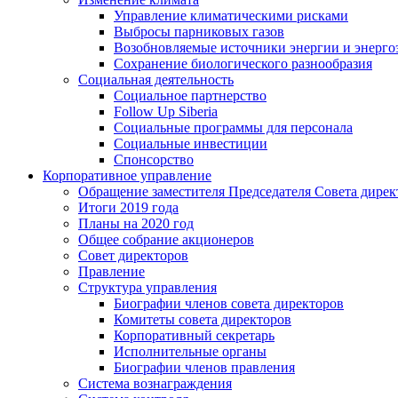
Управление климатическими рисками
Выбросы парниковых газов
Возобновляемые источники энергии и энерго
Сохранение биологического разнообразия
Социальная деятельность
Социальное партнерство
Follow Up Siberia
Социальные программы для персонала
Социальные инвестиции
Спонсорство
Корпоративное управление
Обращение заместителя Председателя Совета дирек
Итоги 2019 года
Планы на 2020 год
Общее собрание акционеров
Совет директоров
Правление
Структура управления
Биографии членов совета директоров
Комитеты совета директоров
Корпоративный секретарь
Исполнительные органы
Биографии членов правления
Система вознаграждения