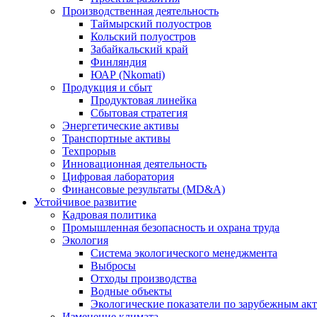
Производственная деятельность
Таймырский полуостров
Кольский полуостров
Забайкальский край
Финляндия
ЮАР (Nkomati)
Продукция и сбыт
Продуктовая линейка
Сбытовая стратегия
Энергетические активы
Транспортные активы
Техпрорыв
Инновационная деятельность
Цифровая лаборатория
Финансовые результаты (MD&A)
Устойчивое развитие
Кадровая политика
Промышленная безопасность и охрана труда
Экология
Система экологического менеджмента
Выбросы
Отходы производства
Водные объекты
Экологические показатели по зарубежным ак
Изменение климата