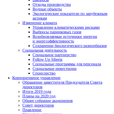
Отходы производства
Водные объекты
Экологические показатели по зарубежным
активам
Изменение климата
Управление климатическими рисками
Выбросы парниковых газов
Возобновляемые источники энергии
и энергоэффективность
Сохранение биологического разнообразия
Социальная деятельность
Социальное партнерство
Follow Up Siberia
Социальные программы для персонала
Социальные инвестиции
Спонсорство
Корпоративное управление
Обращение заместителя Председателя Совета
директоров
Итоги 2019 года
Планы на 2020 год
Общее собрание акционеров
Совет директоров
Правление