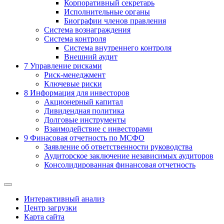
Корпоративный секретарь
Исполнительные органы
Биографии членов правления
Система вознаграждения
Система контроля
Система внутреннего контроля
Внешний аудит
7
Управление рисками
Риск-менеджмент
Ключевые риски
8
Информация для инвесторов
Акционерный капитал
Дивидендная политика
Долговые инструменты
Взаимодействие с инвеcторами
9
Финасовая отчетность по МСФО
Заявление об ответственности руководства
Аудиторское заключение независимых аудиторов
Консолидированная финансовая отчетность
Интерактивный анализ
Центр загрузки
Карта сайта