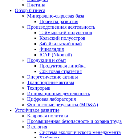
Платина
Обзор бизнеса
Минерально-сырьевая база
Проекты развития
Производственная деятельность
Таймырский полуостров
Кольский полуостров
Забайкальский край
Финляндия
ЮАР (Nkomati)
Продукция и сбыт
Продуктовая линейка
Сбытовая стратегия
Энергетические активы
Транспортные активы
Техпрорыв
Инновационная деятельность
Цифровая лаборатория
Финансовые результаты (MD&A)
Устойчивое развитие
Кадровая политика
Промышленная безопасность и охрана труда
Экология
Система экологического менеджмента
Выбросы