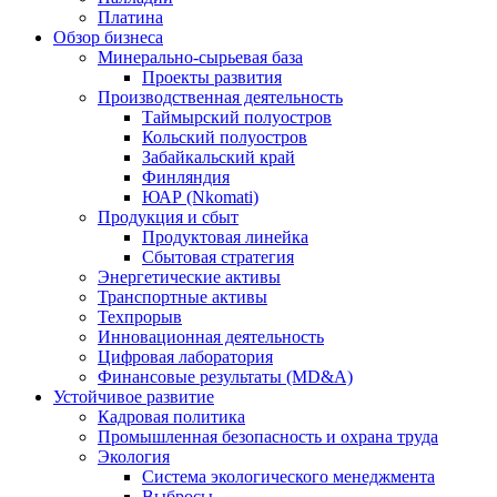
Платина
Обзор бизнеса
Минерально-сырьевая база
Проекты развития
Производственная деятельность
Таймырский полуостров
Кольский полуостров
Забайкальский край
Финляндия
ЮАР (Nkomati)
Продукция и сбыт
Продуктовая линейка
Сбытовая стратегия
Энергетические активы
Транспортные активы
Техпрорыв
Инновационная деятельность
Цифровая лаборатория
Финансовые результаты (MD&A)
Устойчивое развитие
Кадровая политика
Промышленная безопасность и охрана труда
Экология
Система экологического менеджмента
Выбросы