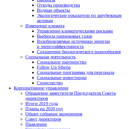
Отходы производства
Водные объекты
Экологические показатели по зарубежным
активам
Изменение климата
Управление климатическими рисками
Выбросы парниковых газов
Возобновляемые источники энергии
и энергоэффективность
Сохранение биологического разнообразия
Социальная деятельность
Социальное партнерство
Follow Up Siberia
Социальные программы для персонала
Социальные инвестиции
Спонсорство
Корпоративное управление
Обращение заместителя Председателя Совета
директоров
Итоги 2019 года
Планы на 2020 год
Общее собрание акционеров
Совет директоров
Правление