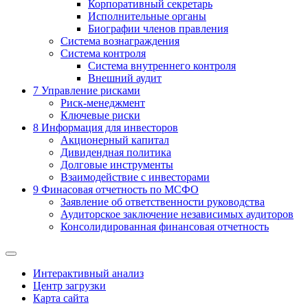
Корпоративный секретарь
Исполнительные органы
Биографии членов правления
Система вознаграждения
Система контроля
Система внутреннего контроля
Внешний аудит
7
Управление рисками
Риск-менеджмент
Ключевые риски
8
Информация для инвесторов
Акционерный капитал
Дивидендная политика
Долговые инструменты
Взаимодействие с инвеcторами
9
Финасовая отчетность по МСФО
Заявление об ответственности руководства
Аудиторское заключение независимых аудиторов
Консолидированная финансовая отчетность
Интерактивный анализ
Центр загрузки
Карта сайта