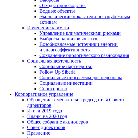
Отходы производства
Водные объекты
Экологические показатели по зарубежным
активам
Изменение климата
Управление климатическими рисками
Выбросы парниковых газов
Возобновляемые источники энергии
и энергоэффективность
Сохранение биологического разнообразия
Социальная деятельность
Социальное партнерство
Follow Up Siberia
Социальные программы для персонала
Социальные инвестиции
Спонсорство
Корпоративное управление
Обращение заместителя Председателя Совета
директоров
Итоги 2019 года
Планы на 2020 год
Общее собрание акционеров
Совет директоров
Правление