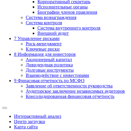
Корпоративный секретарь
Исполнительные органы
Биографии членов правления
Система вознаграждения
Система контроля
Система внутреннего контроля
Внешний аудит
7
Управление рисками
Риск-менеджмент
Ключевые риски
8
Информация для инвесторов
Акционерный капитал
Дивидендная политика
Долговые инструменты
Взаимодействие с инвеcторами
9
Финасовая отчетность по МСФО
Заявление об ответственности руководства
Аудиторское заключение независимых аудиторов
Консолидированная финансовая отчетность
Интерактивный анализ
Центр загрузки
Карта сайта