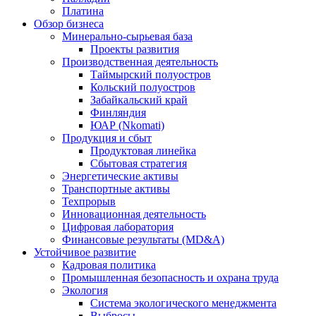
Платина
Обзор бизнеса
Минерально-сырьевая база
Проекты развития
Производственная деятельность
Таймырский полуостров
Кольский полуостров
Забайкальский край
Финляндия
ЮАР (Nkomati)
Продукция и сбыт
Продуктовая линейка
Сбытовая стратегия
Энергетические активы
Транспортные активы
Техпрорыв
Инновационная деятельность
Цифровая лаборатория
Финансовые результаты (MD&A)
Устойчивое развитие
Кадровая политика
Промышленная безопасность и охрана труда
Экология
Система экологического менеджмента
Выбросы