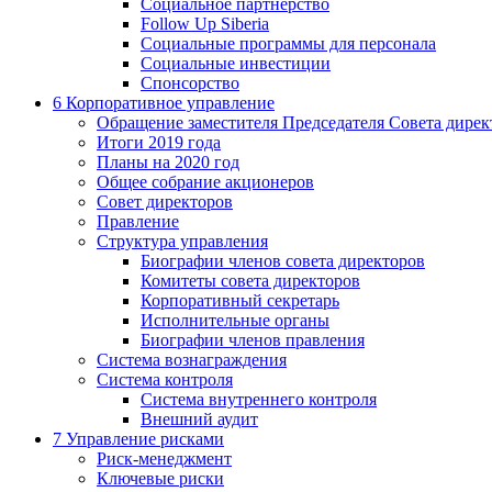
Социальное партнерство
Follow Up Siberia
Социальные программы для персонала
Социальные инвестиции
Спонсорство
6
Корпоративное управление
Обращение заместителя Председателя Совета дирек
Итоги 2019 года
Планы на 2020 год
Общее собрание акционеров
Совет директоров
Правление
Структура управления
Биографии членов совета директоров
Комитеты совета директоров
Корпоративный секретарь
Исполнительные органы
Биографии членов правления
Система вознаграждения
Система контроля
Система внутреннего контроля
Внешний аудит
7
Управление рисками
Риск-менеджмент
Ключевые риски