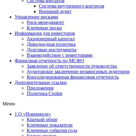
Система контроля
Система внутреннего контроля
Внешний аудит
Управление рисками
Риск-менеджмент
Ключевые риски
Информация для инвесторов
Акционерный капитал
Дивидендная политика
Долговые инструменты
Взаимодействие с инвеcторами
Финасовая отчетность по МСФО
Заявление об ответственности руководства
Аудиторское заключение независимых аудиторов
Консолидированная финансовая отчетность
Дополнительные ссылки
Приложения
Политика Cookie
Меню
1
О «Норникеле»
Краткий обзор
Ключевые показатели
Ключевые события года
Бизнес-модель