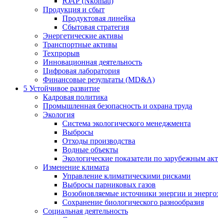
ЮАР (Nkomati)
Продукция и сбыт
Продуктовая линейка
Сбытовая стратегия
Энергетические активы
Транспортные активы
Техпрорыв
Инновационная деятельность
Цифровая лаборатория
Финансовые результаты (MD&A)
5
Устойчивое развитие
Кадровая политика
Промышленная безопасность и охрана труда
Экология
Система экологического менеджмента
Выбросы
Отходы производства
Водные объекты
Экологические показатели по зарубежным ак
Изменение климата
Управление климатическими рисками
Выбросы парниковых газов
Возобновляемые источники энергии и энерго
Сохранение биологического разнообразия
Социальная деятельность