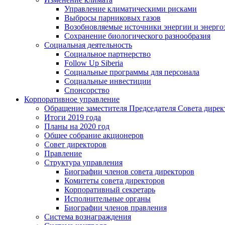
Управление климатическими рисками
Выбросы парниковых газов
Возобновляемые источники энергии и энерго
Сохранение биологического разнообразия
Социальная деятельность
Социальное партнерство
Follow Up Siberia
Социальные программы для персонала
Социальные инвестиции
Спонсорство
Корпоративное управление
Обращение заместителя Председателя Совета дирек
Итоги 2019 года
Планы на 2020 год
Общее собрание акционеров
Совет директоров
Правление
Структура управления
Биографии членов совета директоров
Комитеты совета директоров
Корпоративный секретарь
Исполнительные органы
Биографии членов правления
Система вознаграждения