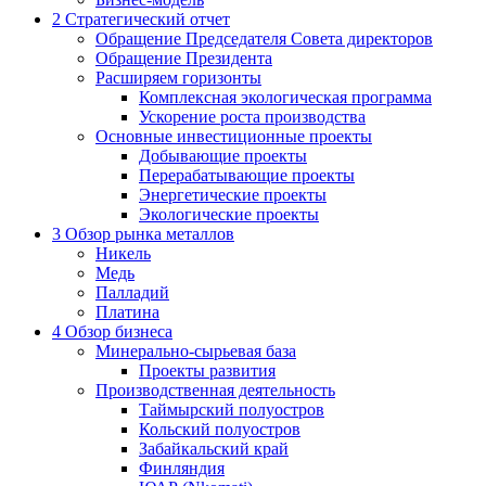
2
Стратегический отчет
Обращение Председателя Совета директоров
Обращение Президента
Расширяем горизонты
Комплексная экологическая программа
Ускорение роста производства
Основные инвестиционные проекты
Добывающие проекты
Перерабатывающие проекты
Энергетические проекты
Экологические проекты
3
Обзор рынка металлов
Никель
Медь
Палладий
Платина
4
Обзор бизнеса
Минерально-сырьевая база
Проекты развития
Производственная деятельность
Таймырский полуостров
Кольский полуостров
Забайкальский край
Финляндия