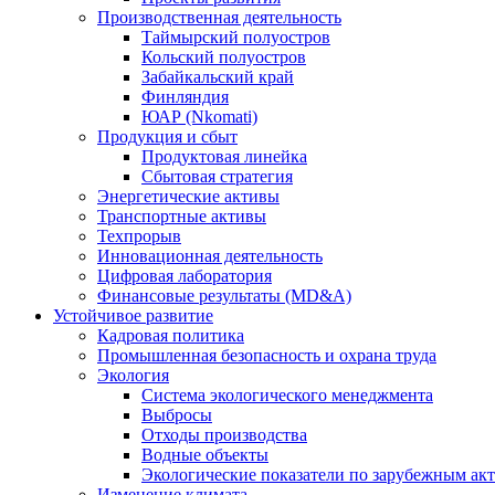
Производственная деятельность
Таймырский полуостров
Кольский полуостров
Забайкальский край
Финляндия
ЮАР (Nkomati)
Продукция и сбыт
Продуктовая линейка
Сбытовая стратегия
Энергетические активы
Транспортные активы
Техпрорыв
Инновационная деятельность
Цифровая лаборатория
Финансовые результаты (MD&A)
Устойчивое развитие
Кадровая политика
Промышленная безопасность и охрана труда
Экология
Система экологического менеджмента
Выбросы
Отходы производства
Водные объекты
Экологические показатели по зарубежным ак
Изменение климата