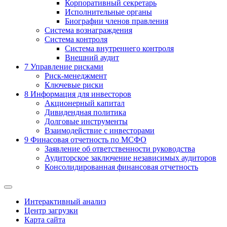
Корпоративный секретарь
Исполнительные органы
Биографии членов правления
Система вознаграждения
Система контроля
Система внутреннего контроля
Внешний аудит
7
Управление рисками
Риск-менеджмент
Ключевые риски
8
Информация для инвесторов
Акционерный капитал
Дивидендная политика
Долговые инструменты
Взаимодействие с инвеcторами
9
Финасовая отчетность по МСФО
Заявление об ответственности руководства
Аудиторское заключение независимых аудиторов
Консолидированная финансовая отчетность
Интерактивный анализ
Центр загрузки
Карта сайта