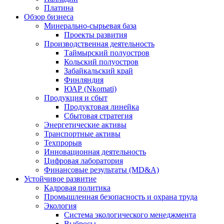
Платина
Обзор бизнеса
Минерально-сырьевая база
Проекты развития
Производственная деятельность
Таймырский полуостров
Кольский полуостров
Забайкальский край
Финляндия
ЮАР (Nkomati)
Продукция и сбыт
Продуктовая линейка
Сбытовая стратегия
Энергетические активы
Транспортные активы
Техпрорыв
Инновационная деятельность
Цифровая лаборатория
Финансовые результаты (MD&A)
Устойчивое развитие
Кадровая политика
Промышленная безопасность и охрана труда
Экология
Система экологического менеджмента
Выбросы