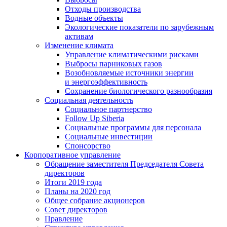
Отходы производства
Водные объекты
Экологические показатели по зарубежным
активам
Изменение климата
Управление климатическими рисками
Выбросы парниковых газов
Возобновляемые источники энергии
и энергоэффективность
Сохранение биологического разнообразия
Социальная деятельность
Социальное партнерство
Follow Up Siberia
Социальные программы для персонала
Социальные инвестиции
Спонсорство
Корпоративное управление
Обращение заместителя Председателя Совета
директоров
Итоги 2019 года
Планы на 2020 год
Общее собрание акционеров
Совет директоров
Правление